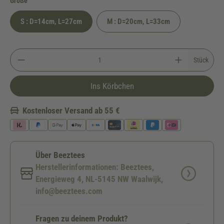
auswählen
Größe
S : D=14cm, L=27cm
M : D=20cm, L=33cm
Stück
Ins Körbchen
Kostenloser Versand ab 55 €
Über Beeztees
Herstellerinformationen: Beeztees,
Energieweg 4, NL-5145 NW Waalwijk,
info@beeztees.com
Fragen zu deinem Produkt?