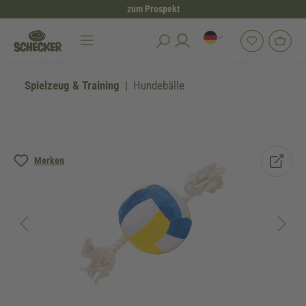
zum Prospekt
alt springen
Spielzeug & Training
Hundebälle
Bildergalerie überspringen
Merken