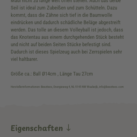
Maul nicht zu lange weit offen stehen. Auch das derbe
Seil ist ideal zum Zubeißen und zum Schütteln. Dazu
kommt, dass die Zähne sich tief in die Baumwolle
eindrücken und dadurch schädliche Beläge abgestreift
werden. Das tolle an diesem Volleyball ist jedoch, dass
das Knotentau aus einem durchgehenden Stück besteht
und nicht auf beiden Seiten Stücke befestigt sind.
Dadurch ist dieses Spielzeug auch bei Zerrspielen sehr
viel haltbarer.
Größe ca.: Ball Ø14cm , Länge Tau 27cm
Herstellerinformationen: Beeztees, Energieweg 4, NL-5145 NW Waalwijk, info@beeztees.com
Eigenschaften