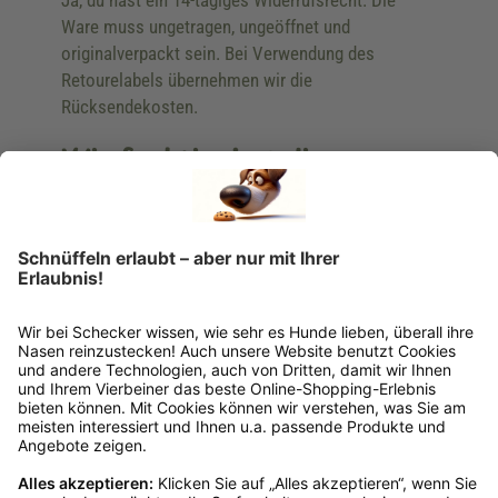
Ja, du hast ein 14-tägiges Widerrufsrecht. Die
Ware muss ungetragen, ungeöffnet und
originalverpackt sein. Bei Verwendung des
Retourelabels übernehmen wir die
Rücksendekosten.
Wie funktioniert die
Rücksendung?
Bitte fülle das Rücksendeformular aus. Dieses
findest du online. Verpacke die Artikel
anschließend sicher und klebe das
Rücksendeetikett auf das Paket. Dieses kannst du
dir in deinem Kundenkonto anfordern. Hast du als
Gast bestellt, schreibe uns eine Email an
verkauf@schecker.de oder rufe zu unseren
Servicezeiten an, dann lassen wir dir ein
Rücksendeetikett zukommen.