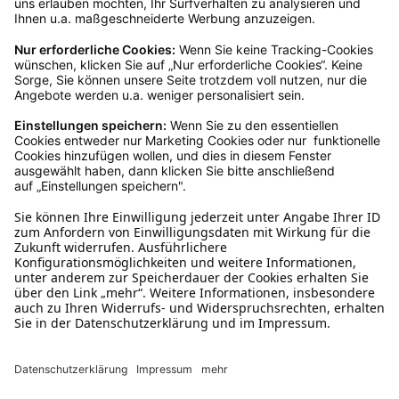
Kundenservice
Mo – Fr 9 – 17 Uhr, Sa 9 – 13 Uhr
Ruf uns an
04942-60 64 080
Schreibe uns
verkauf@schecker.de
WhatsApp Support
+49 1520 8997191