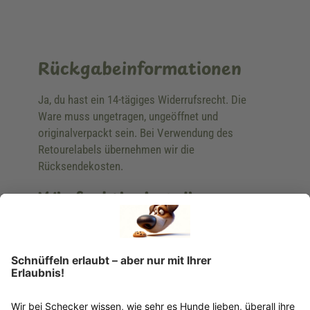
Rückgabeinformationen
Ja, du hast ein 14-tägiges Widerrufsrecht. Die
Ware muss ungetragen, ungeöffnet und
originalverpackt sein. Bei Verwendung des
Retourelabels übernehmen wir die
Rücksendekosten.
Wie funktioniert die
Rücksendung?
Bitte fülle das Rücksendeformular aus. Dieses
findest du online. Verpacke die Artikel
anschließend sicher und klebe das
Rücksendeetikett auf das Paket. Dieses kannst du