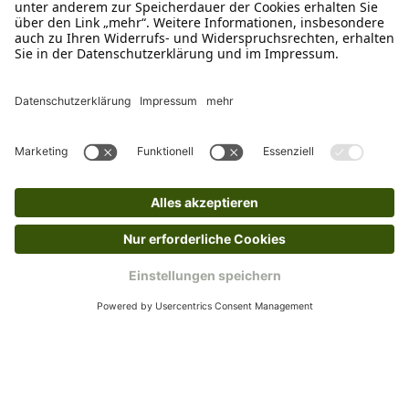
verkauf@schecker.de
WhatsApp Support
+49 1520 8997191
Tritt unserem Newsletter bei
Kundenzentrum
Mehr von uns
Barrierefreiheitserklärung
Impressum
AGB
Datenschutz
Widerruf
Cookies
Retouren
© 2025 Schecker GmbH | Webdesign und -entwicklung: Web Labels
Webdesign GmbH