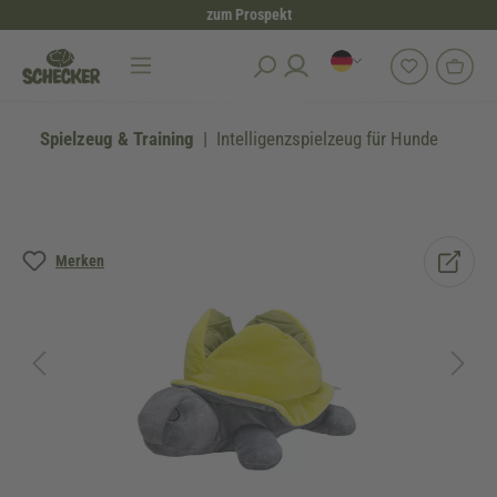
zum Prospekt
alt springen
Spielzeug & Training
Intelligenzspielzeug für Hunde
Bildergalerie überspringen
Merken