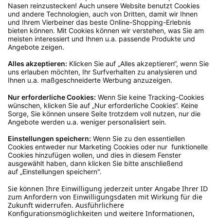
dir in deinem Kundenkonto anfordern. Hast du als
Gast bestellt, schreibe uns eine Email an
verkauf@schecker.de oder rufe zu unseren
Servicezeiten an, dann lassen wir dir ein
Rücksendeetikett zukommen.
Kundenservice
Mo – Fr 9 – 17 Uhr, Sa 9 – 13 Uhr
Ruf uns an
04942-60 64 080
Schreibe uns