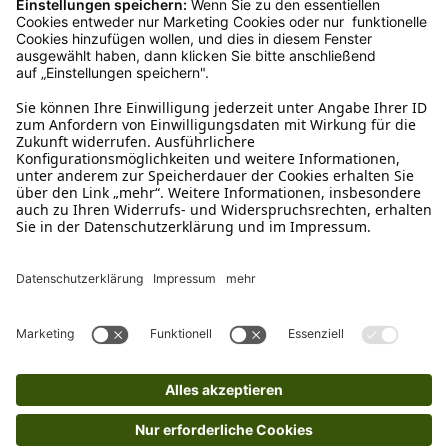
Kundenservice
Mo – Fr 9 – 17 Uhr, Sa 9 – 13 Uhr
Ruf uns an
04942-60 64 080
Schreibe uns
verkauf@schecker.de
WhatsApp Support
+49 1520 8997191
Tritt unserem Newsletter bei
Kundenzentrum