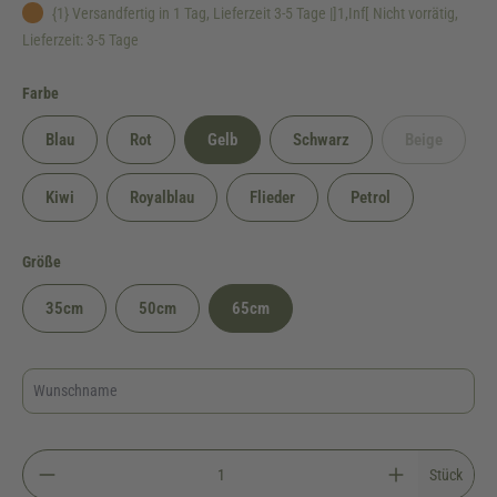
{1} Versandfertig in 1 Tag, Lieferzeit 3-5 Tage |]1,Inf[ Nicht vorrätig,
Lieferzeit: 3-5 Tage
auswählen
Farbe
Blau
Rot
Gelb
Schwarz
Beige
(Diese Option
Kiwi
Royalblau
Flieder
Petrol
auswählen
Größe
35cm
50cm
65cm
Stück