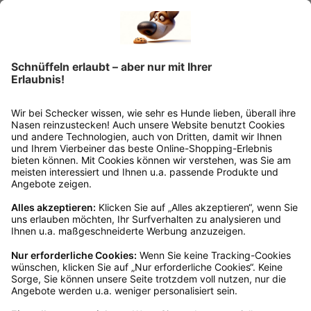
Retourelabels übernehmen wir die
Rücksendekosten.
Wie funktioniert die
Rücksendung?
Bitte fülle das Rücksendeformular aus. Dieses
findest du online. Verpacke die Artikel
anschließend sicher und klebe das
Rücksendeetikett auf das Paket. Dieses kannst du
dir in deinem Kundenkonto anfordern. Hast du als
Gast bestellt, schreibe uns eine Email an
verkauf@schecker.de oder rufe zu unseren
Servicezeiten an, dann lassen wir dir ein
Rücksendeetikett zukommen.