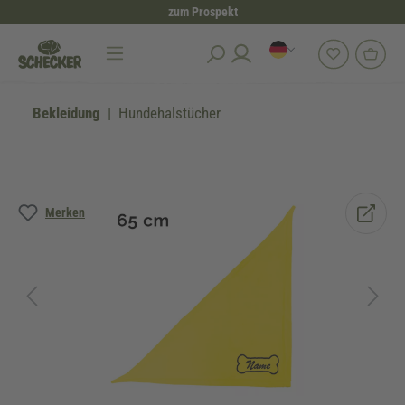
zum Prospekt
alt springen
Bekleidung
Hundehalstücher
Bildergalerie überspringen
Merken