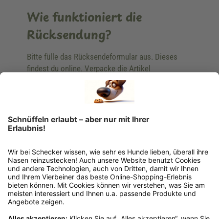
Wie funktioniert die
Rücksendung?
Bitte fülle das Rücksendeformular aus. Dieses
findest du online. Verpacke die Artikel
anschließend sicher und klebe das
Rücksendeetikett auf das Paket. Dieses kannst du
dir in deinem Kundenkonto anfordern. Hast du als
Gast bestellt, schreibe uns eine Email an
verkauf@schecker.de oder rufe zu unseren
Servicezeiten an, dann lassen wir dir ein
Rücksendeetikett zukommen.