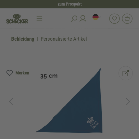
zum Prospekt
alt springen
Bekleidung
Personalisierte Artikel
Bildergalerie überspringen
Merken