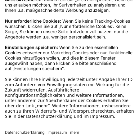
Kundenservice
Mo – Fr 9 – 17 Uhr, Sa 9 – 13 Uhr
Ruf uns an
04942-60 64 080
Schreibe uns
verkauf@schecker.de
WhatsApp Support
+49 1520 8997191
Tritt unserem Newsletter bei
Kundenzentrum
Mehr von uns