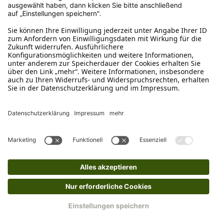
Kundenservice
Mo – Fr 9 – 17 Uhr, Sa 9 – 13 Uhr
Ruf uns an
04942-60 64 080
Schreibe uns
verkauf@schecker.de
WhatsApp Support
+49 1520 8997191
Tritt unserem Newsletter bei
Kundenzentrum
Mehr von uns