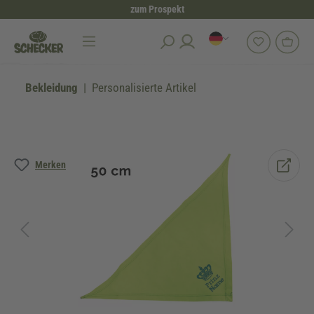
zum Prospekt
alt springen
Bekleidung
Personalisierte Artikel
Bildergalerie überspringen
Merken