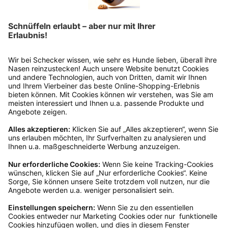
Wie funktioniert die
Rücksendung?
Bitte fülle das Rücksendeformular aus. Dieses
findest du online. Verpacke die Artikel
anschließend sicher und klebe das
Rücksendeetikett auf das Paket. Dieses kannst du
dir in deinem Kundenkonto anfordern. Hast du als
Gast bestellt, schreibe uns eine Email an
verkauf@schecker.de oder rufe zu unseren
Servicezeiten an, dann lassen wir dir ein
Rücksendeetikett zukommen.