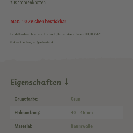
zusammenknoten.
Max. 10 Zeichen bestickbar
Herstellerinformation: Schecker GmbH, Ostvictorburer Strasse 109, DE-26624,
Südbrookmerland, info@schecker.de
Eigenschaften
Grundfarbe:
Grün
Halsumfang:
40 - 45 cm
Material:
Baumwolle