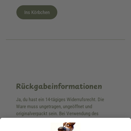
Ins Körbchen
Rückgabeinformationen
Ja, du hast ein 14-tägiges Widerrufsrecht. Die
Ware muss ungetragen, ungeöffnet und
originalverpackt sein. Bei Verwendung des
Retourelabels übernehmen wir die
Rücksendekosten.