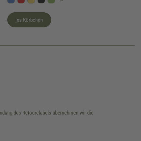
Blau
Rot
Gelb
Schwarz
Kiwi
Ins Körbchen
wendung des Retourelabels übernehmen wir die