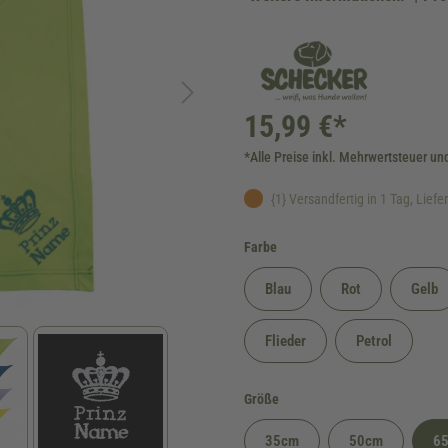
15,99 €*
*Alle Preise inkl. Mehrwertsteuer un
{1} Versandfertig in 1 Tag, Lieferz
auswählen
Farbe
Blau
Rot
Gelb
Flieder
Petrol
auswählen
Größe
35cm
50cm
6