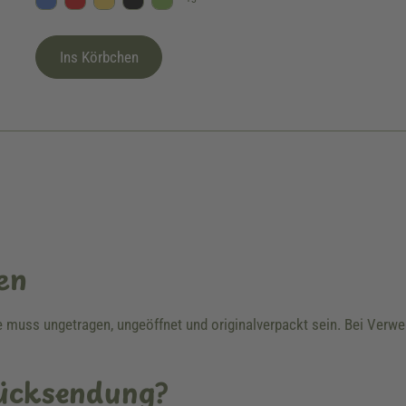
Blau
Rot
Gelb
Schwarz
Kiwi
Ins Körbchen
en
re muss ungetragen, ungeöffnet und originalverpackt sein. Bei Ver
Rücksendung?