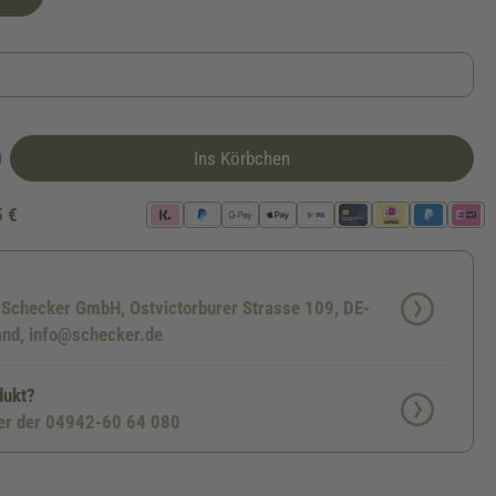
Ins Körbchen
5 €
: Schecker GmbH, Ostvictorburer Strasse 109, DE-
nd, info@schecker.de
dukt?
ter der 04942-60 64 080