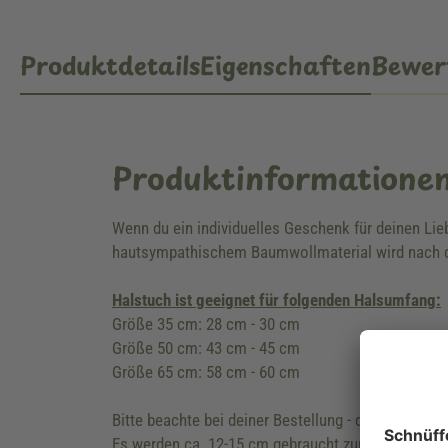
Produktdetails
Eigenschaften
Bewer
Produktinformatione
Wenn du ein individuelles Geschenk für deinen Li
hautsympathischem Baumwollmaterial wird nach d
Halstuch ist geeignet für folgenden Halsumfang:
Größe 35 cm: 28 cm - 30 cm
Größe 50 cm: 43 cm - 45 cm
Größe 65 cm: 58 cm - 60 cm
Bitte beachte bei deiner Bestellung - die Länge de
Es werden ca. 12-15 cm gebraucht zum zusammen