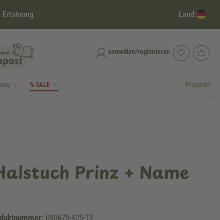
Land:
 Erfahrung
anmelden/registrieren
dung
% SALE
Prospekt
Halstuch Prinz + Name
duktnummer:
090675-425-13