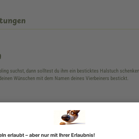
tungen
n
ebling suchst, dann solltest du ihm ein besticktes Halstuch schen
einen Wünschen mit dem Namen deines Vierbeiners bestickt.
s Halsbandes ist nicht gleich Halsumfang.
knoten.