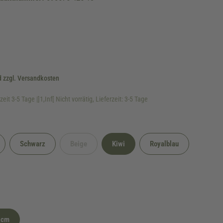
d zzgl. Versandkosten
eit 3-5 Tage |]1,Inf[ Nicht vorrätig, Lieferzeit: 3-5 Tage
Schwarz
Beige
Kiwi
Royalblau
(Diese Option ist zurzeit nicht verfügbar.)
5cm