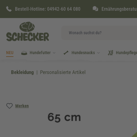
springen
Zur Hauptnavigation springen
Bestell-Hotline:
04942-60 64 080
Ernährungsberatu
NEU
Hundefutter
Hundesnacks
Hundepfleg
Bekleidung
Personalisierte Artikel
Bildergalerie überspringen
Merken