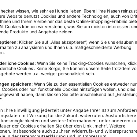
brookmerland, info@schecker.de
Grün
55 - 60 cm
Baumwolle
Halstücher