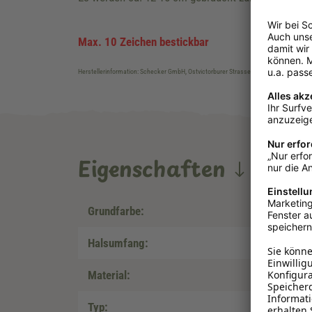
Max. 10 Zeichen bestickbar
Herstellerinformation: Schecker GmbH, Ostvictorburer Strasse 109, DE-26624, Süd
Eigenschaften
Grundfarbe:
Halsumfang:
Material:
Typ: