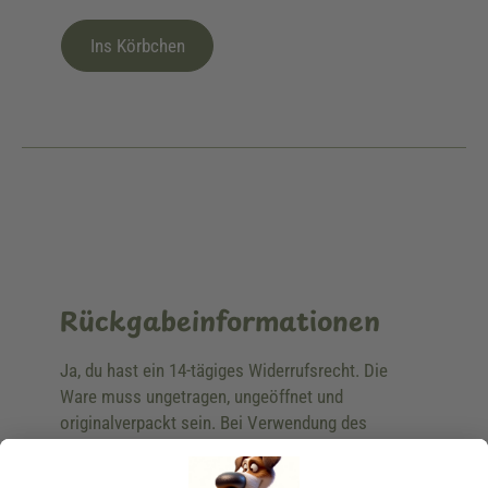
Ins Körbchen
Rückgabeinformationen
Ja, du hast ein 14-tägiges Widerrufsrecht. Die
Ware muss ungetragen, ungeöffnet und
originalverpackt sein. Bei Verwendung des
Retourelabels übernehmen wir die
Rücksendekosten.