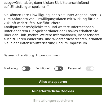
Kundenservice
Mo – Fr 9 – 17 Uhr, Sa 9 – 13 Uhr
Ruf uns an
04942-60 64 080
Schreibe uns
verkauf@schecker.de
WhatsApp Support
+49 1520 8997191
Tritt unserem Newsletter bei
Kundenzentrum
Mehr von uns