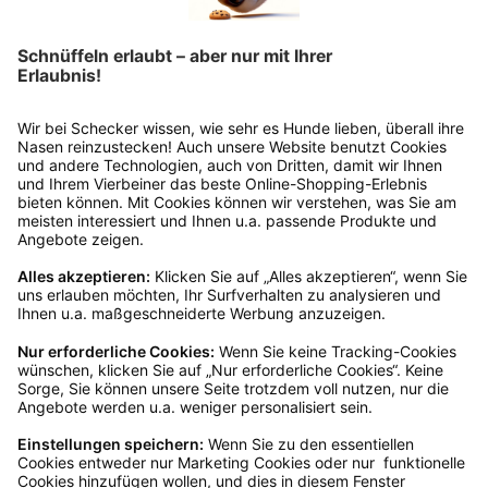
Wie funktioniert die
Rücksendung?
Bitte fülle das Rücksendeformular aus. Dieses
findest du online. Verpacke die Artikel
anschließend sicher und klebe das
Rücksendeetikett auf das Paket. Dieses kannst du
dir in deinem Kundenkonto anfordern. Hast du als
Gast bestellt, schreibe uns eine Email an
verkauf@schecker.de oder rufe zu unseren
Servicezeiten an, dann lassen wir dir ein
Rücksendeetikett zukommen.