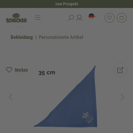
zum Prospekt
alt springen
Bekleidung
Personalisierte Artikel
Bildergalerie überspringen
Merken