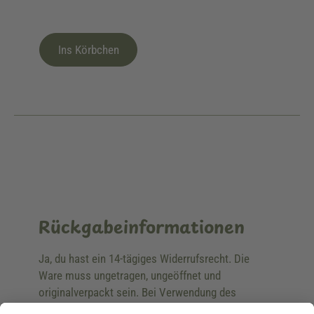
Ins Körbchen
Rückgabeinformationen
Ja, du hast ein 14-tägiges Widerrufsrecht. Die
Ware muss ungetragen, ungeöffnet und
originalverpackt sein. Bei Verwendung des
Retourelabels übernehmen wir die