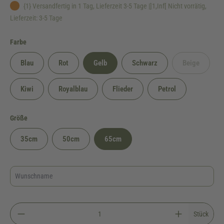
{1} Versandfertig in 1 Tag, Lieferzeit 3-5 Tage |]1,Inf[ Nicht vorrätig,
Lieferzeit: 3-5 Tage
auswählen
Farbe
Blau
Rot
Gelb
Schwarz
Beige
(Diese Option
Kiwi
Royalblau
Flieder
Petrol
auswählen
Größe
35cm
50cm
65cm
Stück