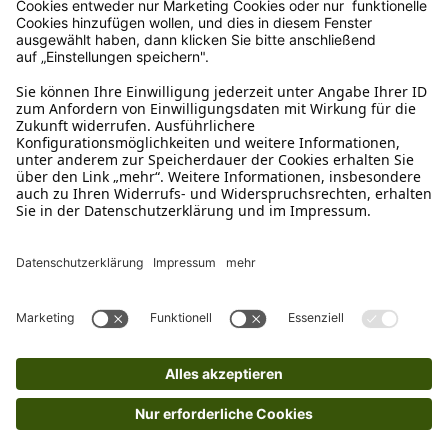
Kundenservice
Mo – Fr 9 – 17 Uhr, Sa 9 – 13 Uhr
Ruf uns an
04942-60 64 080
Schreibe uns
verkauf@schecker.de
WhatsApp Support
+49 1520 8997191
Tritt unserem Newsletter bei
Kundenzentrum