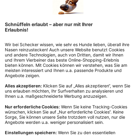
Rücksendekosten.
Wie funktioniert die
Rücksendung?
Bitte fülle das Rücksendeformular aus. Dieses
findest du online. Verpacke die Artikel
anschließend sicher und klebe das
Rücksendeetikett auf das Paket. Dieses kannst du
dir in deinem Kundenkonto anfordern. Hast du als
Gast bestellt, schreibe uns eine Email an
verkauf@schecker.de oder rufe zu unseren
Servicezeiten an, dann lassen wir dir ein
Rücksendeetikett zukommen.