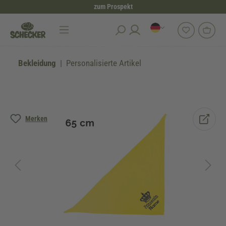
zum Prospekt
alt springen
Bekleidung
Personalisierte Artikel
Bildergalerie überspringen
Merken