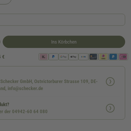
Ins Körbchen
5 €
: Schecker GmbH, Ostvictorburer Strasse 109, DE-
nd, info@schecker.de
dukt?
ter der 04942-60 64 080