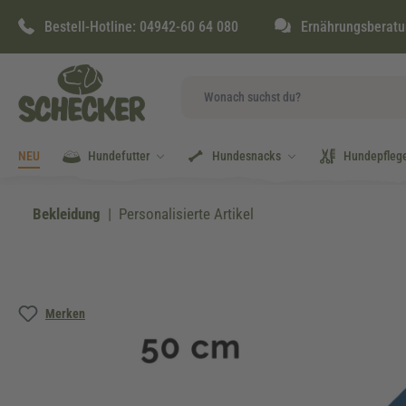
springen
Zur Hauptnavigation springen
Bestell-Hotline:
04942-60 64 080
Ernährungsberatu
NEU
Hundefutter
Hundesnacks
Hundepfleg
Bekleidung
Personalisierte Artikel
Bildergalerie überspringen
Merken