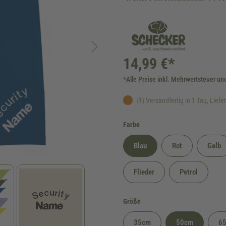
14,99 €*
*Alle Preise inkl. Mehrwertsteuer un
{1} Versandfertig in 1 Tag, Lieferz
auswählen
Farbe
Blau
Rot
Gelb
Flieder
Petrol
auswählen
Größe
35cm
50cm
6