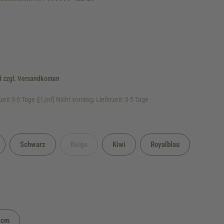
d zzgl. Versandkosten
eit 3-5 Tage |]1,Inf[ Nicht vorrätig, Lieferzeit: 3-5 Tage
Schwarz
Beige
Kiwi
Royalblau
(Diese Option ist zurzeit nicht verfügbar.)
5cm