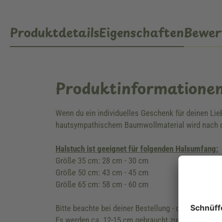
Produktdetails
Eigenschaften
Bewer
Produktinformatione
Wenn du ein individuelles Geschenk für deinen Li
hautsympathischem Baumwollmaterial wird nach d
Halstuch ist geeignet für folgenden Halsumfang:
Größe 35 cm: 28 cm - 30 cm
Größe 50 cm: 43 cm - 45 cm
Größe 65 cm: 58 cm - 60 cm
Bitte beachte bei deiner Bestellung - die Länge de
Es werden ca. 12-15 cm gebraucht zum zusammen