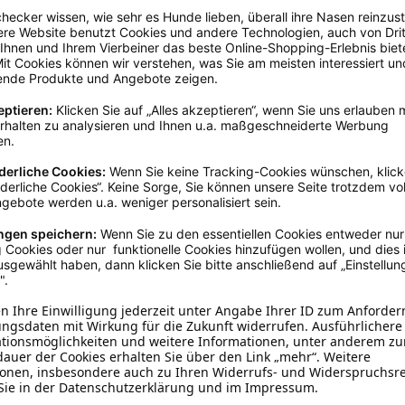
brookmerland, info@schecker.de
Blau
40 - 45 cm
Baumwolle
Halstücher