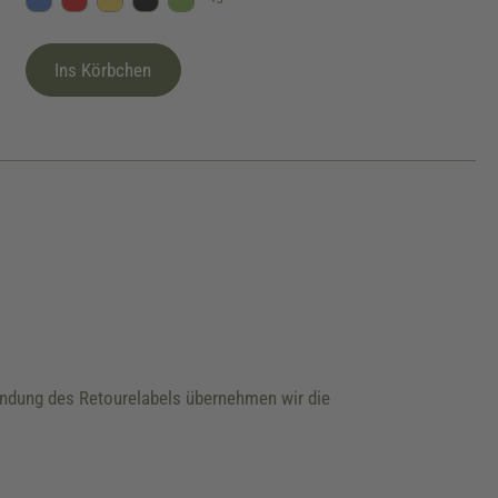
Blau
Rot
Gelb
Schwarz
Kiwi
Ins Körbchen
wendung des Retourelabels übernehmen wir die