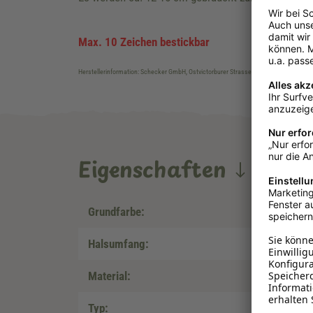
Max. 10 Zeichen bestickbar
Herstellerinformation: Schecker GmbH, Ostvictorburer Strasse 109, DE-26624, Süd
Eigenschaften
Grundfarbe:
Halsumfang:
Material:
Typ: