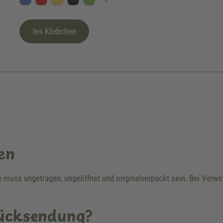
Blau
Rot
Gelb
Schwarz
Kiwi
Ins Körbchen
en
re muss ungetragen, ungeöffnet und originalverpackt sein. Bei Ver
Rücksendung?