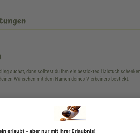
tungen
n
ebling suchst, dann solltest du ihm ein besticktes Halstuch schen
einen Wünschen mit dem Namen deines Vierbeiners bestickt.
s Halsbandes ist nicht gleich Halsumfang.
knoten.