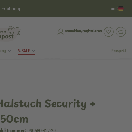
Land:
 Erfahrung
anmelden/registrieren
dung
% SALE
Prospekt
Halstuch Security +
 50cm
duktnummer:
090680-422-20