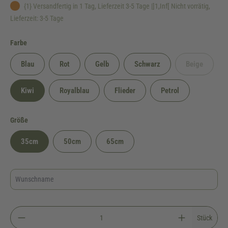
{1} Versandfertig in 1 Tag, Lieferzeit 3-5 Tage |]1,Inf[ Nicht vorrätig,
Lieferzeit: 3-5 Tage
auswählen
Farbe
Blau
Rot
Gelb
Schwarz
Beige
(Diese Option
Kiwi
Royalblau
Flieder
Petrol
auswählen
Größe
35cm
50cm
65cm
Stück