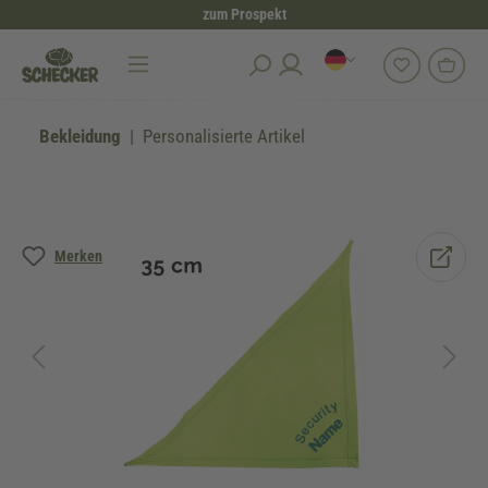
zum Prospekt
alt springen
Bekleidung
Personalisierte Artikel
Bildergalerie überspringen
Merken