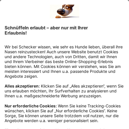
Retourelabels übernehmen wir die
Rücksendekosten.
Wie funktioniert die
Rücksendung?
Bitte fülle das Rücksendeformular aus. Dieses
findest du online. Verpacke die Artikel
anschließend sicher und klebe das
Rücksendeetikett auf das Paket. Dieses kannst du
dir in deinem Kundenkonto anfordern. Hast du als
Gast bestellt, schreibe uns eine Email an
verkauf@schecker.de oder rufe zu unseren
Servicezeiten an, dann lassen wir dir ein
Rücksendeetikett zukommen.