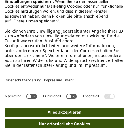
Kundenservice
Mo – Fr 9 – 17 Uhr, Sa 9 – 13 Uhr
Ruf uns an
04942-60 64 080
Schreibe uns
verkauf@schecker.de
WhatsApp Support
+49 1520 8997191
Tritt unserem Newsletter bei
Kundenzentrum