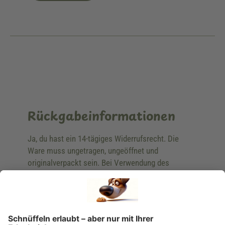
Rückgabeinformationen
Ja, du hast ein 14-tägiges Widerrufsrecht. Die
Ware muss ungetragen, ungeöffnet und
originalverpackt sein. Bei Verwendung des
Retourelabels übernehmen wir die
Rücksendekosten.
Wie funktioniert die