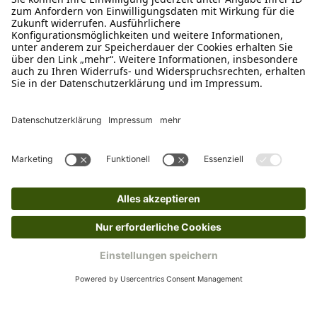
Ruf uns an
04942-60 64 080
Schreibe uns
verkauf@schecker.de
WhatsApp Support
+49 1520 8997191
Tritt unserem Newsletter bei
Kundenzentrum
Mehr von uns