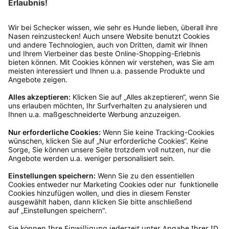
Rücksendung?
Bitte fülle das Rücksendeformular aus. Dieses
findest du online. Verpacke die Artikel
anschließend sicher und klebe das
Rücksendeetikett auf das Paket. Dieses kannst du
dir in deinem Kundenkonto anfordern. Hast du als
Gast bestellt, schreibe uns eine Email an
verkauf@schecker.de oder rufe zu unseren
Servicezeiten an, dann lassen wir dir ein
Rücksendeetikett zukommen.
Kundenservice
Mo – Fr 9 – 17 Uhr, Sa 9 – 13 Uhr