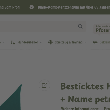
ng vom Profi
Hunde-Kompetenzzentrum mit über 65 Jahren
e
Hundezubehör
Spielzeug & Training
Beklei
Besticktes 
+ Name pet
Weitere Informationen:
|
Pro