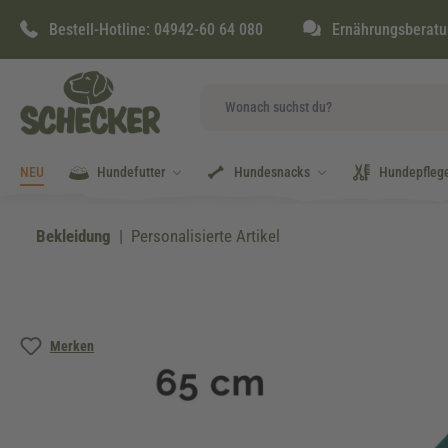
springen
Zur Hauptnavigation springen
Bestell-Hotline:
04942-60 64 080
Ernährungsberatu
NEU
Hundefutter
Hundesnacks
Hundepfleg
Bekleidung
Personalisierte Artikel
Bildergalerie überspringen
Merken