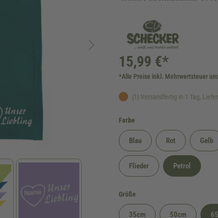
15,99 €*
*Alle Preise inkl. Mehrwertsteuer un
{1} Versandfertig in 1 Tag, Lieferz
auswählen
Farbe
Blau
Rot
Gelb
Flieder
Petrol
auswählen
Größe
35cm
50cm
6