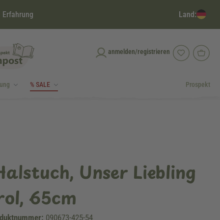
Land:
 Erfahrung
anmelden/registrieren
dung
% SALE
Prospekt
Halstuch, Unser Liebling
rol, 65cm
duktnummer:
090673-425-54