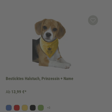
Besticktes Halstuch, Prinzessin + Name
Ab
13,99 €*
+
3
Blau
Rot
Gelb
Schwarz
Kiwi