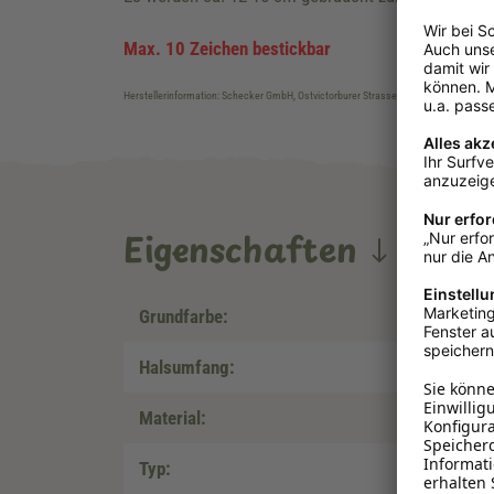
Max. 10 Zeichen bestickbar
Herstellerinformation: Schecker GmbH, Ostvictorburer Strasse 109, DE-26624, Süd
Eigenschaften
Grundfarbe:
Halsumfang:
Material:
Typ: