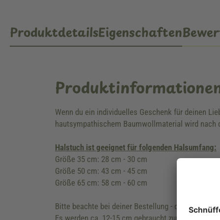
Produktdetails
Eigenschaften
Bewer
Produktinformatione
Wenn du ein individuelles Geschenk für deinen Li
hautsympathischem Baumwollmaterial wird nach d
Halstuch ist geeignet für folgenden Halsumfang:
Größe 35 cm: 28 cm - 30 cm
Größe 50 cm: 43 cm - 45 cm
Größe 65 cm: 58 cm - 60 cm
Bitte beachte bei deiner Bestellung - die Länge de
Es werden ca. 12-15 cm gebraucht zum zusammen