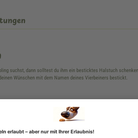
tungen
n
ebling suchst, dann solltest du ihm ein besticktes Halstuch schen
einen Wünschen mit dem Namen deines Vierbeiners bestickt.
s Halsbandes ist nicht gleich Halsumfang.
knoten.