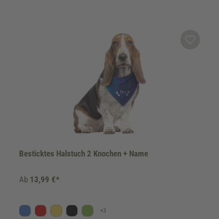
Besticktes Halstuch 2 Knochen + Name
Ab
13,99 €*
+
3
Blau
Rot
Gelb
Schwarz
Kiwi