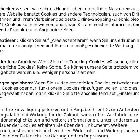
brookmerland, info@schecker.de
Petrol
55 - 60 cm
Baumwolle
Halstücher