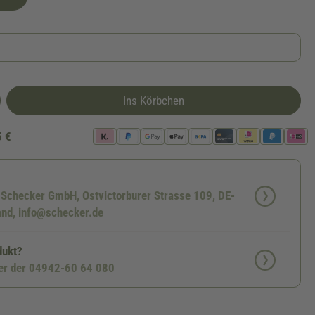
Ins Körbchen
5 €
: Schecker GmbH, Ostvictorburer Strasse 109, DE-
nd, info@schecker.de
dukt?
ter der 04942-60 64 080