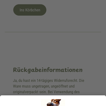
Ins Körbchen
Rückgabeinformationen
Ja, du hast ein 14-tägiges Widerrufsrecht. Die
Ware muss ungetragen, ungeöffnet und
originalverpackt sein. Bei Verwendung des
Retourelabels übernehmen wir die
Rücksendekosten.