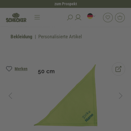
zum Prospekt
alt springen
Bekleidung
Personalisierte Artikel
Bildergalerie überspringen
Merken