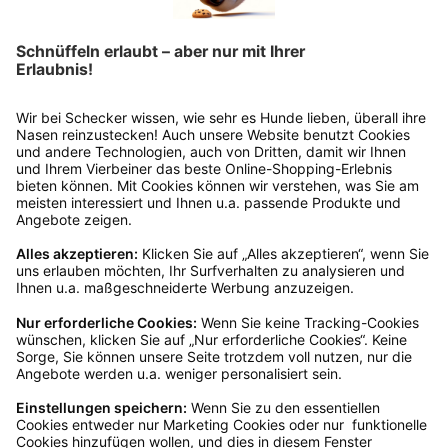
Wie funktioniert die
Rücksendung?
Bitte fülle das Rücksendeformular aus. Dieses
findest du online. Verpacke die Artikel
anschließend sicher und klebe das
Rücksendeetikett auf das Paket. Dieses kannst du
dir in deinem Kundenkonto anfordern. Hast du als
Gast bestellt, schreibe uns eine Email an
verkauf@schecker.de oder rufe zu unseren
Servicezeiten an, dann lassen wir dir ein
Rücksendeetikett zukommen.