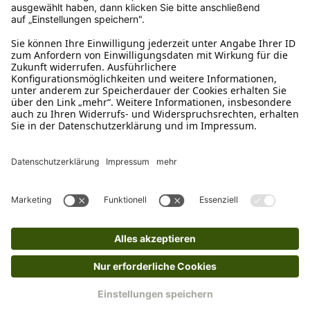
Kundenservice
Mo – Fr 9 – 17 Uhr, Sa 9 – 13 Uhr
Ruf uns an
04942-60 64 080
Schreibe uns
verkauf@schecker.de
WhatsApp Support
+49 1520 8997191
Tritt unserem Newsletter bei
Kundenzentrum
Mehr von uns