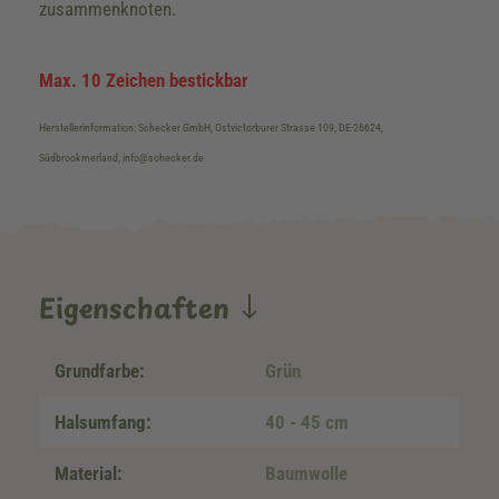
zusammenknoten.
Max. 10 Zeichen bestickbar
Herstellerinformation: Schecker GmbH, Ostvictorburer Strasse 109, DE-26624,
Südbrookmerland, info@schecker.de
Eigenschaften
Grundfarbe:
Grün
Halsumfang:
40 - 45 cm
Material:
Baumwolle