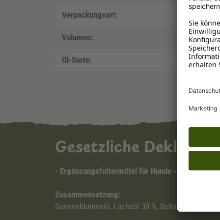
Verpackungsart:
Volumen:
Öl-Sorte:
Gesetzliche Deklarat
- Ergänzungsfuttermittel für Hunde -
Zusammensetzung:
Sonnenblumenöl, Lachsöl 30 %, Schaffett 10 %.