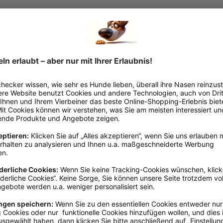
Adult
, Senior
, Welpe / Junghu
Flüssig
Abwehrkräfte
, Haut & Fell
Getreidefrei
, Proteinarm
, Sen
Barf-Ergänzung