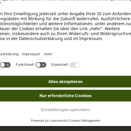
Kunststoff
, Wiederverschließb
0 - 0,5 Liter
, 0,5 - 1 Liter
Schaf
ion