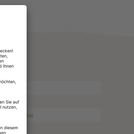
nd
sitiv
, Weizenfrei