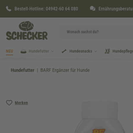
springen
Zur Hauptnavigation springen
Bestell-Hotline:
04942-60 64 080
Ernährungsberatu
NEU
Hundefutter
Hundesnacks
Hundepfleg
Hundefutter
BARF Ergänzer für Hunde
Bildergalerie überspringen
Merken