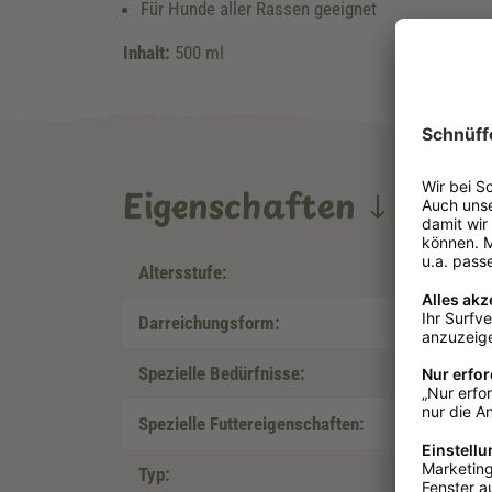
Für Hunde aller Rassen geeignet
Inhalt:
500 ml
Eigenschaften
Altersstufe:
Darreichungsform:
Spezielle Bedürfnisse:
Spezielle Futtereigenschaften:
Typ: