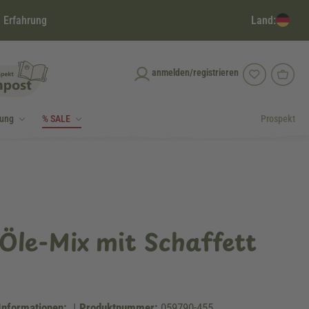
Land:
 Erfahrung
anmelden/registrieren
dung
% SALE
Prospekt
le-Mix mit Schaffett
Informationen:
|
Produktnummer:
059790-455