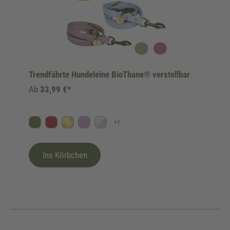
Trendfährte Hundeleine BioThane® verstellbar
Ab
33,99 €*
+
1
Oliv
Bordeaux
Gold
Flieder
Himmelblau/Beige
Ins Körbchen