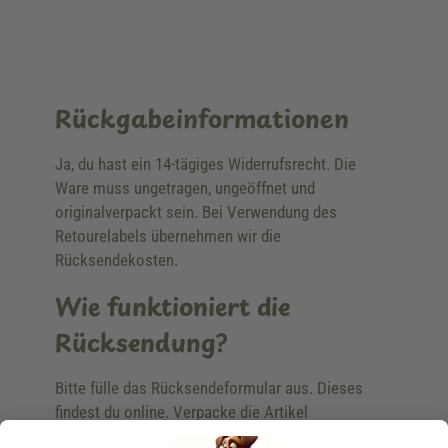
Rückgabeinformationen
Ja, du hast ein 14-tägiges Widerrufsrecht. Die
Ware muss ungetragen, ungeöffnet und
originalverpackt sein. Bei Verwendung des
Retourelabels übernehmen wir die
Rücksendekosten.
Wie funktioniert die
Rücksendung?
Bitte fülle das Rücksendeformular aus. Dieses
findest du online. Verpacke die Artikel
anschließend sicher und klebe das