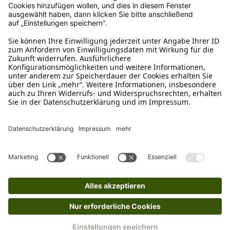
Schreibe uns
verkauf@schecker.de
WhatsApp Support
+49 1520 8997191
Tritt unserem Newsletter bei
Kundenzentrum
Mehr von uns
Barrierefreiheitserklärung
Impressum
AGB
Datenschutz
Widerruf
Cookies
Retouren
© 2025 Schecker GmbH | Webdesign und -entwicklung: Web Labels