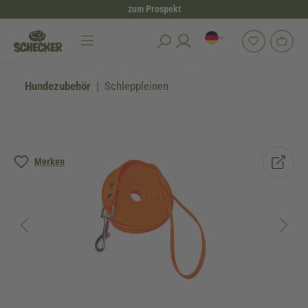
zum Prospekt
alt springen
Hundezubehör
Schleppleinen
Bildergalerie überspringen
Merken