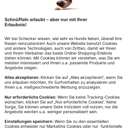
Rücksendeetikett auf das Paket. Dieses kannst du
dir in deinem Kundenkonto anfordern. Hast du als
Gast bestellt, schreibe uns eine Email an
verkauf@schecker.de oder rufe zu unseren
Servicezeiten an, dann lassen wir dir ein
Rücksendeetikett zukommen.
Kundenservice
Mo – Fr 9 – 17 Uhr, Sa 9 – 13 Uhr
Ruf uns an
04942-60 64 080