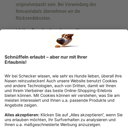
originalverpackt sein. Bei Verwendung des
Retourelabels übernehmen wir die
Rücksendekosten.
Wie funktioniert die
Rücksendung?
Bitte fülle das Rücksendeformular aus. Dieses
findest du online. Verpacke die Artikel
anschließend sicher und klebe das
Rücksendeetikett auf das Paket. Dieses kannst du
dir in deinem Kundenkonto anfordern. Hast du als
Gast bestellt, schreibe uns eine Email an
verkauf@schecker.de oder rufe zu unseren
Servicezeiten an, dann lassen wir dir ein
Rücksendeetikett zukommen.