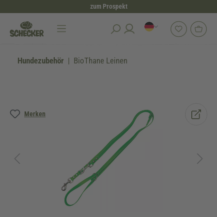
zum Prospekt
alt springen
Hundezubehör
BioThane Leinen
Bildergalerie überspringen
Merken