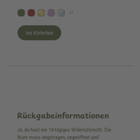
+
1
Oliv
Bordeaux
Gold
Flieder
Himmelblau/Beige
Ins Körbchen
Rückgabeinformationen
Ja, du hast ein 14-tägiges Widerrufsrecht. Die
Ware muss ungetragen, ungeöffnet und