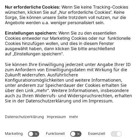
Kundenservice
Mo – Fr 9 – 17 Uhr, Sa 9 – 13 Uhr
Ruf uns an
04942-60 64 080
Schreibe uns
verkauf@schecker.de
WhatsApp Support
+49 1520 8997191
Tritt unserem Newsletter bei