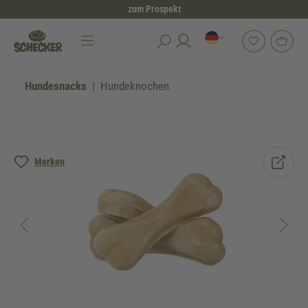
zum Prospekt
alt springen
Hundesnacks
Hundeknochen
Bildergalerie überspringen
Merken