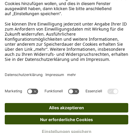
Schreibe uns
verkauf@schecker.de
WhatsApp Support
+49 1520 8997191
Tritt unserem Newsletter bei
Kundenzentrum
Mehr von uns
Barrierefreiheitserklärung
Impressum
AGB
Datenschutz
Widerruf
Cookies
Retouren
© 2025 Schecker GmbH | Webdesign und -entwicklung: Web Labels