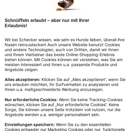
Rücksendeetikett auf das Paket. Dieses kannst du
dir in deinem Kundenkonto anfordern. Hast du als
Gast bestellt, schreibe uns eine Email an
verkauf@schecker.de oder rufe zu unseren
Servicezeiten an, dann lassen wir dir ein
Rücksendeetikett zukommen.
Kundenservice
Mo – Fr 9 – 17 Uhr, Sa 9 – 13 Uhr
Ruf uns an
04942-60 64 080