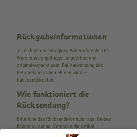
Rückgabeinformationen
Ja, du hast ein 14-tägiges Widerrufsrecht. Die
Ware muss ungetragen, ungeöffnet und
originalverpackt sein. Bei Verwendung des
Retourelabels übernehmen wir die
Rücksendekosten.
Wie funktioniert die
Rücksendung?
Bitte fülle das Rücksendeformular aus. Dieses
findest du online. Verpacke die Artikel
anschließend sicher und klebe das