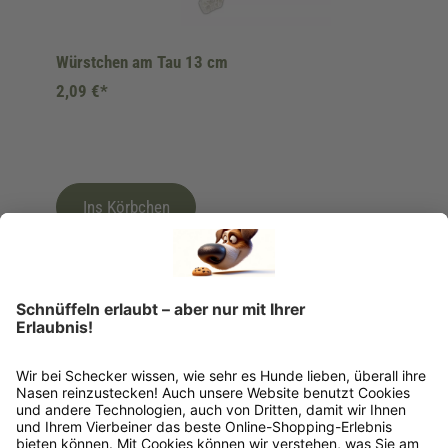
Würstchen am Tau 13 cm
2,09 €*
Ins Körbchen
Rückgabeinformationen