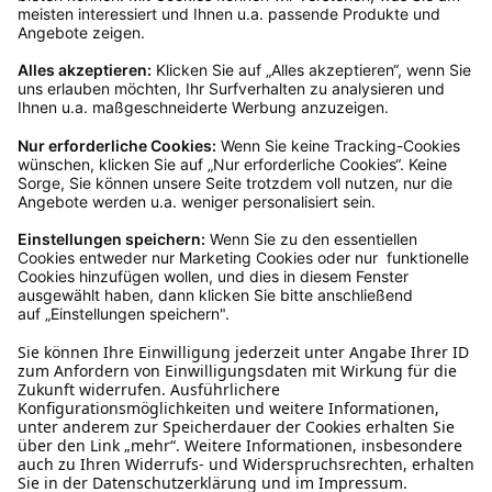
Ja, du hast ein 14-tägiges Widerrufsrecht. Die
Ware muss ungetragen, ungeöffnet und
originalverpackt sein. Bei Verwendung des
Retourelabels übernehmen wir die
Rücksendekosten.
Wie funktioniert die
Rücksendung?
Bitte fülle das Rücksendeformular aus. Dieses
findest du online. Verpacke die Artikel
anschließend sicher und klebe das
Rücksendeetikett auf das Paket. Dieses kannst du
dir in deinem Kundenkonto anfordern. Hast du als
Gast bestellt, schreibe uns eine Email an
verkauf@schecker.de oder rufe zu unseren
Servicezeiten an, dann lassen wir dir ein