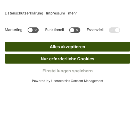
Rücksendeetikett zukommen.
Kundenservice
Mo – Fr 9 – 17 Uhr, Sa 9 – 13 Uhr
Ruf uns an
04942-60 64 080
Schreibe uns
verkauf@schecker.de
WhatsApp Support
+49 1520 8997191