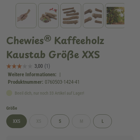
Chewies® Kaffeeholz
Kaustab Größe XXS
Weitere Informationen:
|
Produktnummer:
0760503-1424-41
Beeil dich, nur noch 33 Artikel auf Lager!
auswählen
Größe
XXS
XS
S
M
L
(Diese Option ist zurzeit nicht verfügbar.)
(Diese Option ist zurzeit nicht verfüg