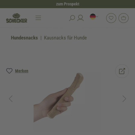
zum Prospekt
alt springen
Hundesnacks
Kausnacks für Hunde
Bildergalerie überspringen
Merken