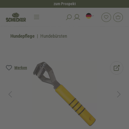
zum Prospekt
alt springen
Hundepflege
Hundebürsten
Bildergalerie überspringen
Merken