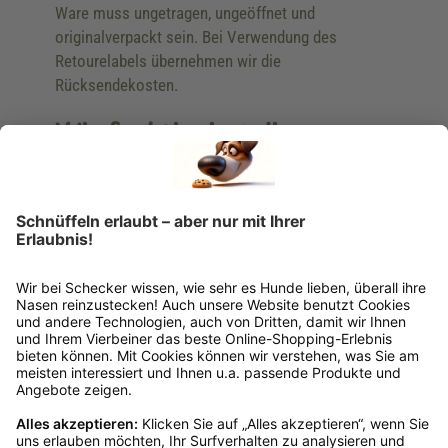
Ware muss ungetragen, ungeöffnet und
originalverpackt sein. Bei Verwendung des
Retourelabels übernehmen wir die
Rücksendekosten.
Wie funktioniert die
Rücksendung?
Bitte fülle das Rücksendeformular aus. Dieses
findest du online. Verpacke die Artikel
anschließend sicher und klebe das
Rücksendeetikett auf das Paket. Dieses kannst du
dir in deinem Kundenkonto anfordern. Hast du als
Gast bestellt, schreibe uns eine Email an
verkauf@schecker.de oder rufe zu unseren
Servicezeiten an, dann lassen wir dir ein
Rücksendeetikett zukommen.