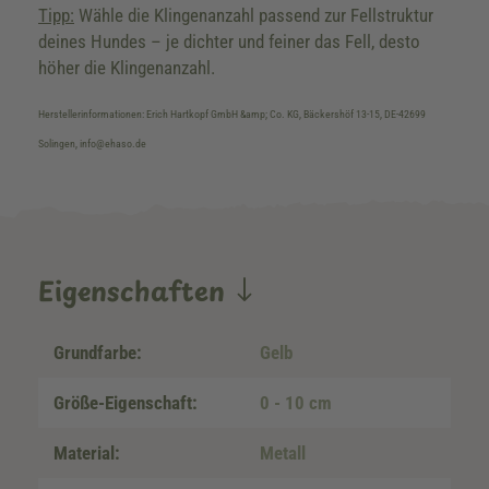
Tipp:
Wähle die Klingenanzahl passend zur Fellstruktur
deines Hundes – je dichter und feiner das Fell, desto
höher die Klingenanzahl.
Herstellerinformationen: Erich Hartkopf GmbH &amp; Co. KG, Bäckershöf 13-15, DE-42699
Solingen, info@ehaso.de
Eigenschaften
Grundfarbe:
Gelb
Größe-Eigenschaft:
0 - 10 cm
Material:
Metall