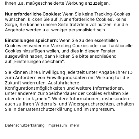
Kundenservice
Mo – Fr 9 – 17 Uhr, Sa 9 – 13 Uhr
Ruf uns an
04942-60 64 080
Schreibe uns
verkauf@schecker.de
WhatsApp Support
+49 1520 8997191
Tritt unserem Newsletter bei