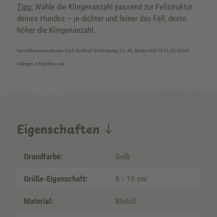
Tipp:
Wähle die Klingenanzahl passend zur Fellstruktur
deines Hundes – je dichter und feiner das Fell, desto
höher die Klingenanzahl.
Herstellerinformationen: Erich Hartkopf GmbH &amp; Co. KG, Bäckershöf 13-15, DE-42699
Solingen, info@ehaso.de
Eigenschaften
Grundfarbe:
Gelb
Größe-Eigenschaft:
0 - 10 cm
Material:
Metall