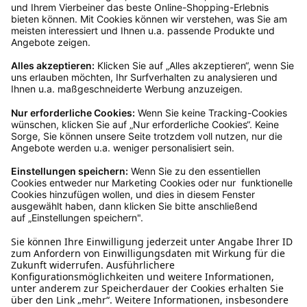
Kundenservice
Mo – Fr 9 – 17 Uhr, Sa 9 – 13 Uhr
Ruf uns an
04942-60 64 080
Schreibe uns
verkauf@schecker.de
WhatsApp Support
+49 1520 8997191
Tritt unserem Newsletter bei