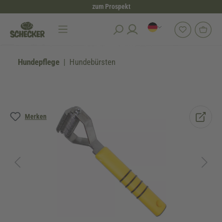
zum Prospekt
alt springen
Hundepflege
Hundebürsten
Bildergalerie überspringen
Merken