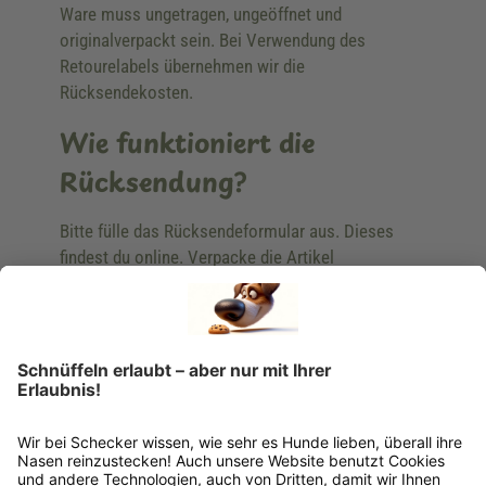
Ware muss ungetragen, ungeöffnet und
originalverpackt sein. Bei Verwendung des
Retourelabels übernehmen wir die
Rücksendekosten.
Wie funktioniert die
Rücksendung?
Bitte fülle das Rücksendeformular aus. Dieses
findest du online. Verpacke die Artikel
anschließend sicher und klebe das
Rücksendeetikett auf das Paket. Dieses kannst du
dir in deinem Kundenkonto anfordern. Hast du als
Gast bestellt, schreibe uns eine Email an
verkauf@schecker.de oder rufe zu unseren
Servicezeiten an, dann lassen wir dir ein
Rücksendeetikett zukommen.