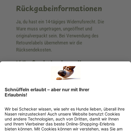
Rückgabeinformationen
Ja, du hast ein 14-tägiges Widerrufsrecht. Die
Ware muss ungetragen, ungeöffnet und
originalverpackt sein. Bei Verwendung des
Retourelabels übernehmen wir die
Rücksendekosten.
Wie funktioniert die
Rücksendung?
Bitte fülle das Rücksendeformular aus. Dieses
findest du online. Verpacke die Artikel
anschließend sicher und klebe das
Rücksendeetikett auf das Paket. Dieses kannst du
dir in deinem Kundenkonto anfordern. Hast du als
Gast bestellt, schreibe uns eine Email an
verkauf@schecker.de oder rufe zu unseren