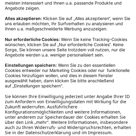
Servicezeiten an, dann lassen wir dir ein
Rücksendeetikett zukommen.
Kundenservice
Mo – Fr 9 – 17 Uhr, Sa 9 – 13 Uhr
Ruf uns an
04942-60 64 080
Schreibe uns
verkauf@schecker.de