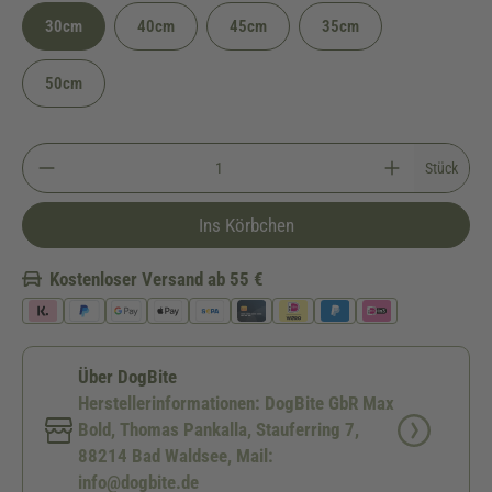
30cm
40cm
45cm
35cm
50cm
Stück
Ins Körbchen
Kostenloser Versand ab 55 €
Über DogBite
Herstellerinformationen: DogBite GbR Max
Bold, Thomas Pankalla, Stauferring 7,
88214 Bad Waldsee, Mail:
info@dogbite.de