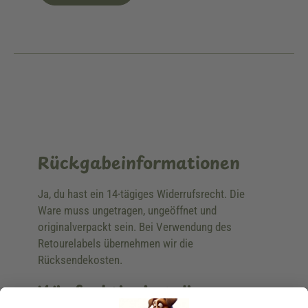
Rückgabeinformationen
Ja, du hast ein 14-tägiges Widerrufsrecht. Die
Ware muss ungetragen, ungeöffnet und
originalverpackt sein. Bei Verwendung des
Retourelabels übernehmen wir die
Rücksendekosten.
Wie funktioniert die