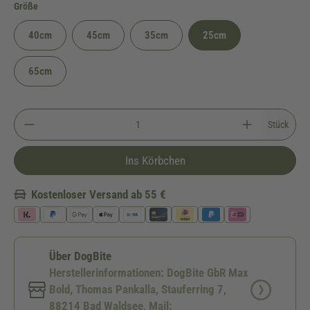
auswählen
Größe
40cm
45cm
35cm
25cm
65cm
Stück
Ins Körbchen
Kostenloser Versand ab 55 €
Über DogBite
Herstellerinformationen: DogBite GbR Max
Bold, Thomas Pankalla, Stauferring 7,
88214 Bad Waldsee, Mail: