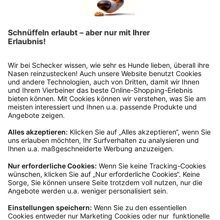
Rücksendung?
Bitte fülle das Rücksendeformular aus. Dieses
findest du online. Verpacke die Artikel
anschließend sicher und klebe das
Rücksendeetikett auf das Paket. Dieses kannst du
dir in deinem Kundenkonto anfordern. Hast du als
Gast bestellt, schreibe uns eine Email an
verkauf@schecker.de oder rufe zu unseren
Servicezeiten an, dann lassen wir dir ein
Rücksendeetikett zukommen.
Kundenservice
Mo – Fr 9 – 17 Uhr, Sa 9 – 13 Uhr