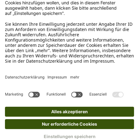
Ruf uns an
04942-60 64 080
Schreibe uns
verkauf@schecker.de
WhatsApp Support
+49 1520 8997191
Tritt unserem Newsletter bei
Kundenzentrum
Mehr von uns