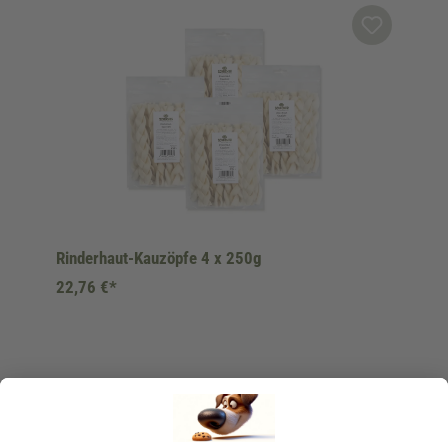
Produktgalerie überspringen
Rinderhaut-Kauzöpfe 4 x 250g
22,76 €*
Ins Körbchen