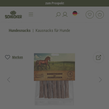
zum Prospekt
alt springen
Hundesnacks
Kausnacks für Hunde
Bildergalerie überspringen
Merken