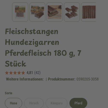
Fleischstangen
Hundezigarren
Pferdefleisch 180 g, 7
Stück
Weitere Informationen:
|
Produktnummer:
0590205-3058
auswählen
Sorte
Hase
Hirsch
Känguru
Pferd
(Diese Option ist zurzeit nicht verfügbar.)
(Diese Option ist zurzeit nicht verfügbar.)