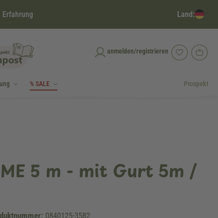
Land:
 Erfahrung
anmelden/registrieren
dung
% SALE
Prospekt
ME 5 m - mit Gurt 5m /
duktnummer:
0840125-3582