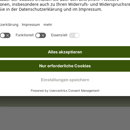
Outlet
nden