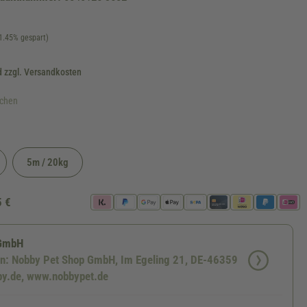
1.45% gespart)
d zzgl. Versandkosten
ochen
5m / 20kg
 verfügbar.)
5 €
 GmbH
en: Nobby Pet Shop GmbH, Im Egeling 21, DE-46359
by.de, www.nobbypet.de