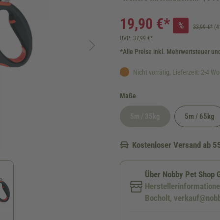
19,90 €*
%
33,99 €*
(4
UVP: 37,99 €*
*Alle Preise inkl. Mehrwertsteuer un
Nicht vorrätig, Lieferzeit: 2-4 W
auswählen
Maße
5m / 35kg
5m / 65kg
(Diese Option ist zurzeit nicht
Kostenloser Versand ab 5
Über Nobby Pet Shop
Herstellerinformation
Bocholt, verkauf@nob