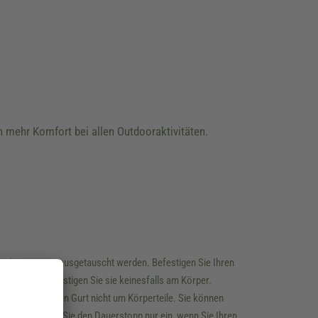
h mehr Komfort bei allen Outdooraktivitäten.
. Die Leine muss ausgetauscht werden. Befestigen Sie Ihren
er Hand und befestigen Sie sie keinesfalls am Körper.
 das Seil bzw. den Gurt nicht um Körperteile. Sie können
enutzen. Legen Sie den Dauerstopp nur ein, wenn Sie Ihren