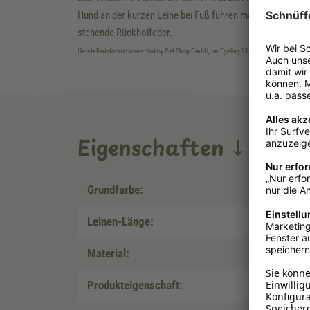
Hund an der kurzen Leine bei Fuß führen möchten. Kinder s
stehende Rückholfeder.
Herstellerinformationen: Nobby Pet Shop GmbH, Im Egeling 21, DE-46359 Bocholt, 
Eigenschaften
Grundfarbe:
Leinen-Länge:
Material:
Produkteigenschaft: