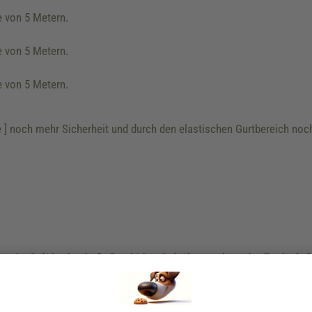
e von 5 Metern.
e von 5 Metern.
e von 5 Metern.
e ] noch mehr Sicherheit und durch den elastischen Gurtbereich noc
 in das Seil/den Gurt beißt. Beschädigte Seile/Gurte verlieren ihre Tragkraft
Wenn Sie Ihren Hund an der flexi Leine führen, halten Sie die Leine stets in d
fen Sie nicht in das Seil bzw. den Gurt. Sie können sich verletzen. Wickeln Sie
e Personen oder Tiere in Ihrer Nähe sind. Hierzu können sie den Dauerstopp b