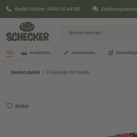
springen
Zur Hauptnavigation springen
Bestell-Hotline:
04942-60 64 080
Ernährungsberatu
NEU
Hundefutter
Hundesnacks
Hundepfleg
Hundezubehör
Flexileinen für Hunde
Bildergalerie überspringen
Merken