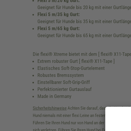
Flexi 5 m/20 kg Gurt:
Geeignet für Hunde bis 20 kg mit einer Gurtläng
Flexi 5 m/35 kg Gurt:
Geeignet für Hunde bis 35 kg mit einer Gurtläng
Flexi 5 m/65 kg Gurt:
Geeignet für Hunde bis 65 kg mit einer Gurtläng
Die flexi® Xtreme bietet mit dem [ flexi® X11-Tap
Extrem robuster Gurt [ flexi® X11-Tape ]
Elastisches Soft-Stop-Gurtelement
Robustes Bremssystem
Einstellbarer Soft-Grip-Griff
Perfektionierter Gurtauslauf
Made in Germany
Sicherheitshinweise
Achten Sie darauf, dass Ihr Hund nicht
Hund niemals mit einer flexi Leine an festen Gegenständen. 
Führen Sie Ihren Hund nur von Hand an der flexi Leine. Grei
sich verletzen. Führen Sie Ihren Hund bei Fuß, wenn ander