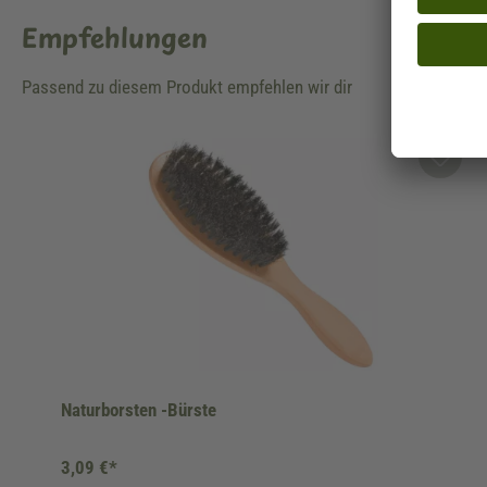
Empfehlungen
Passend zu diesem Produkt empfehlen wir dir
Produktgalerie überspringen
Naturborsten -Bürste
3,09 €*