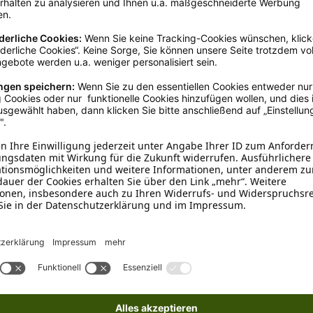
Kurzhaar
, Langhaar
, für alle 
Striegel
nden