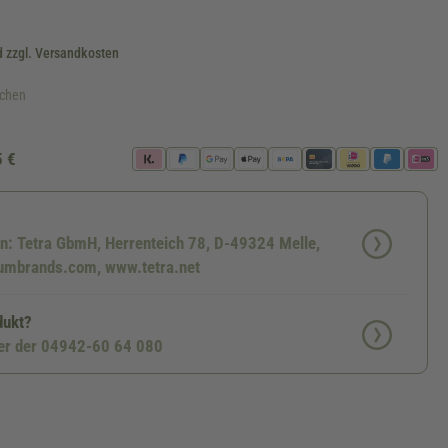
d zzgl. Versandkosten
ochen
5 €
en: Tetra GbmH, Herrenteich 78, D-49324 Melle,
umbrands.com, www.tetra.net
dukt?
ter der 04942-60 64 080