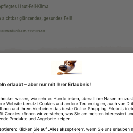
epflegtes Haut-Fell-Klima
n sichtbar glänzendes, gesundes Fell!
eu-spectrumbrands.com, www.tetra.net
Oval
Grau
10 - 20 cm
Gummi