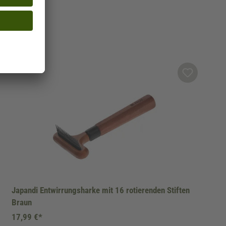
Japandi Entwirrungsharke mit 16 rotierenden Stiften
Braun
17,99 €*