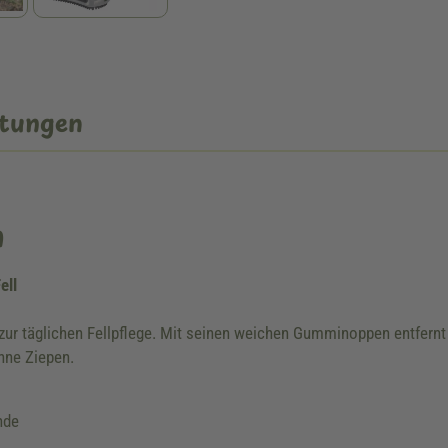
tungen
n
ell
zur täglichen Fellpflege. Mit seinen weichen Gumminoppen entfernt 
hne Ziepen.
nde