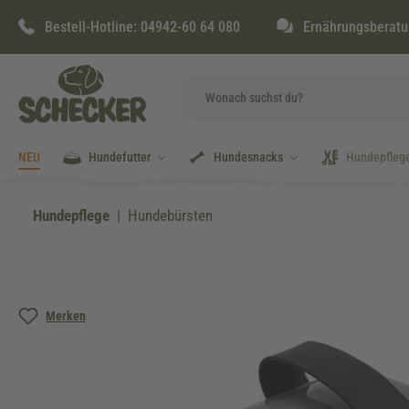
springen
Zur Hauptnavigation springen
Bestell-Hotline:
04942-60 64 080
Ernährungsberatu
NEU
Hundefutter
Hundesnacks
Hundepfleg
Hundepflege
Hundebürsten
Bildergalerie überspringen
Merken