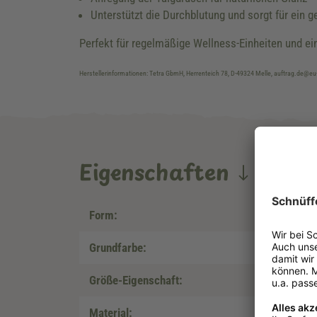
Unterstützt die Durchblutung und sorgt für ein g
Perfekt für regelmäßige Wellness-Einheiten und ei
Herstellerinformationen: Tetra GbmH, Herrenteich 78, D-49324 Melle, auftrag.de@
Eigenschaften
Form:
Grundfarbe:
Größe-Eigenschaft:
Material: