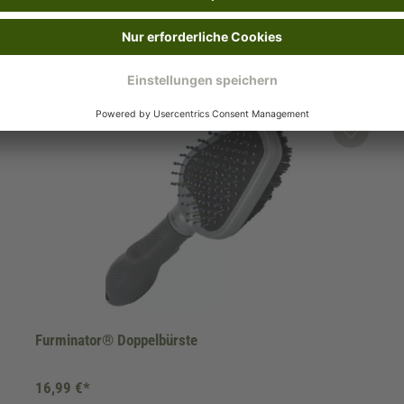
Furminator® Doppelbürste
16,99 €*