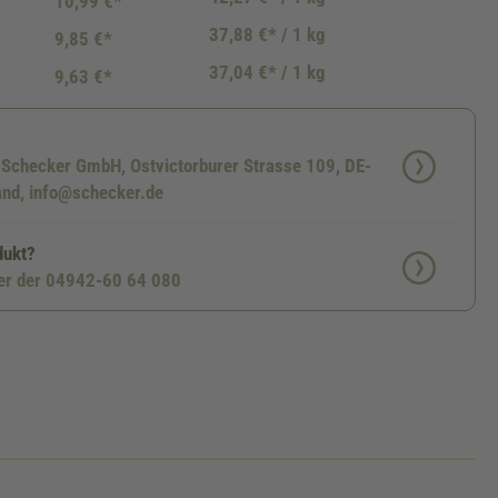
10,99 €*
37,88 €* / 1 kg
9,85 €*
37,04 €* / 1 kg
9,63 €*
: Schecker GmbH, Ostvictorburer Strasse 109, DE-
nd, info@schecker.de
dukt?
ter der 04942-60 64 080