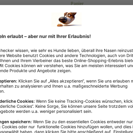
Papier
ion
, Fleisch und tierische Nebenerzeugnisse (31% Rinderhaut), Öle und