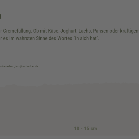
n
 Cremefüllung. Ob mit Käse, Joghurt, Lachs, Pansen oder kräftigem 
 es im wahrsten Sinne des Wortes "in sich hat".
brookmerland, info@schecker.de
10 - 15 cm