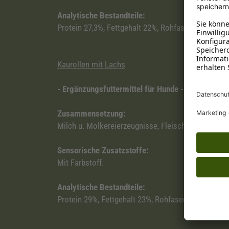
Analytische Bestandteile:
Protein 27,3%, Fettgehalt 22%, Rohfaser 1,7%, anor
Kaurollen mit Lachs
- Ergänzungsfuttermittel für Hunde -
Zusammensetzung:
Milch u. Molkereierzeugnisse, Fleisch und tierisc
Sensorische Zusatzstoffe:
Mit Farbstoff.
Analytische Bestandteile:
Protein 29%, Fettgehalt 23%, Rohfaser 1,7%, anorga