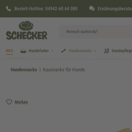
springen
Zur Hauptnavigation springen
Bestell-Hotline:
04942-60 64 080
Ernährungsberatu
NEU
Hundefutter
Hundesnacks
Hundepfleg
Hundesnacks
Kausnacks für Hunde
Bildergalerie überspringen
Merken