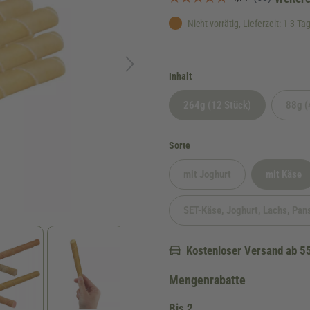
Nicht vorrätig, Lieferzeit: 1-3 Ta
auswählen
Inhalt
264g (12 Stück)
88g (
(Diese Option ist zurzeit n
auswählen
Sorte
mit Joghurt
mit Käse
(Diese Option ist zurzeit nich
(Diese O
SET-Käse, Joghurt, Lachs, Pan
(Diese Option ist
Kostenloser Versand ab 5
Mengenrabatte
Bis
2