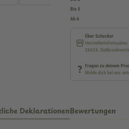
Bis
5
Ab
6
Über Schecker
Herstellerinformation
26624, Südbrookmerla
Fragen zu deinem Pro
Melde dich bei uns un
liche Deklarationen
Bewertungen