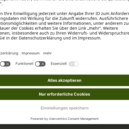
ganischer Stoff 4,5%.
he Nebenerzeugnisse (31% Rinderhaut), Öle und Fette, Saccharose, 
nischer Stoff 4,2%.