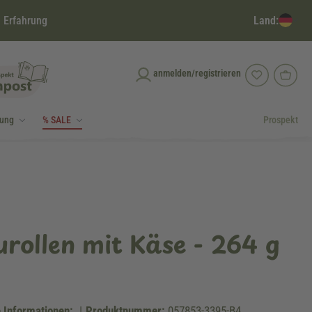
Land:
 Erfahrung
anmelden/registrieren
dung
% SALE
Prospekt
urollen mit Käse - 264 g
 Informationen:
|
Produktnummer:
057853-3395-B4