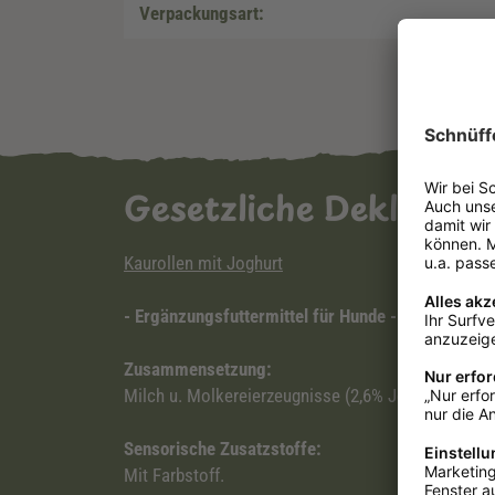
Verpackungsart:
Gesetzliche Deklarat
Kaurollen mit Joghurt
- Ergänzungsfuttermittel für Hunde -
Zusammensetzung:
Milch u. Molkereierzeugnisse (2,6% Joghurtpulver)
Sensorische Zusatzstoffe:
Mit Farbstoff.