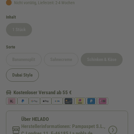
Nicht vorrätig, Lieferzeit: 2-4 Wochen
auswählen
Inhalt
1 Stück
(Diese Option ist zurzeit nicht verfügbar.)
auswählen
Sorte
Bananensplit
Sahnecreme
Schinken & Käse
(Diese Option ist zurzeit nicht verfügbar.)
(Diese Option ist zurzeit nicht verfügbar.)
(Diese Option ist zurz
Dubai Style
Kostenloser Versand ab 55 €
Über HELADO
Herstellerinformationen: Pampaspet S.L.,
C.Londres 11, E-46185 La pobla de