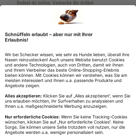
findest du online. Verpacke die Artikel
anschließend sicher und klebe das
Rücksendeetikett auf das Paket. Dieses kannst du
dir in deinem Kundenkonto anfordern. Hast du als
Gast bestellt, schreibe uns eine Email an
verkauf@schecker.de oder rufe zu unseren
Servicezeiten an, dann lassen wir dir ein
Rücksendeetikett zukommen.
Kundenservice
Mo – Fr 9 – 17 Uhr, Sa 9 – 13 Uhr
Ruf uns an
04942-60 64 080