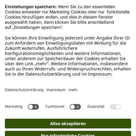
Schreibe uns
verkauf@schecker.de
WhatsApp Support
+49 1520 8997191
Tritt unserem Newsletter bei
Kundenzentrum
Mehr von uns
Barrierefreiheitserklärung
Impressum
AGB
Datenschutz
Widerruf
Cookies
Retouren