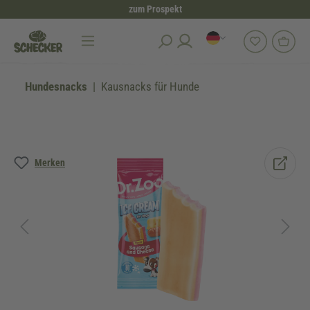
zum Prospekt
alt springen
Hundesnacks
Kausnacks für Hunde
Bildergalerie überspringen
Merken