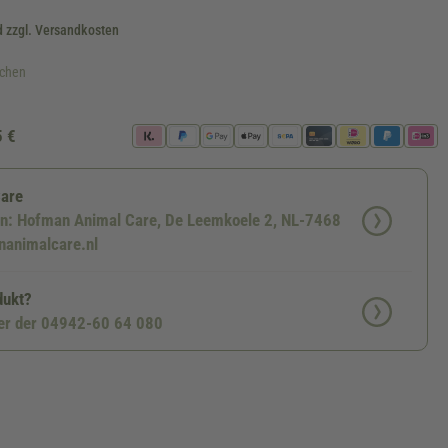
d zzgl. Versandkosten
ochen
5 €
Care
en: Hofman Animal Care, De Leemkoele 2, NL-7468
nanimalcare.nl
dukt?
ter der 04942-60 64 080