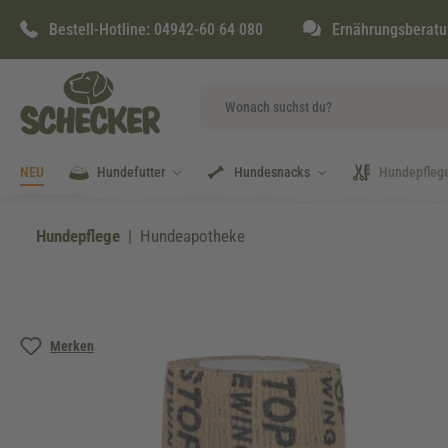
springen
Zur Hauptnavigation springen
Bestell-Hotline:
04942-60 64 080
Ernährungsberatu
NEU
Hundefutter
Hundesnacks
Hundepfleg
Hundepflege
Hundeapotheke
Bildergalerie überspringen
Merken