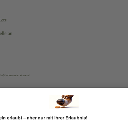
tzen
elle an
 info@hofmananimalcare.nl