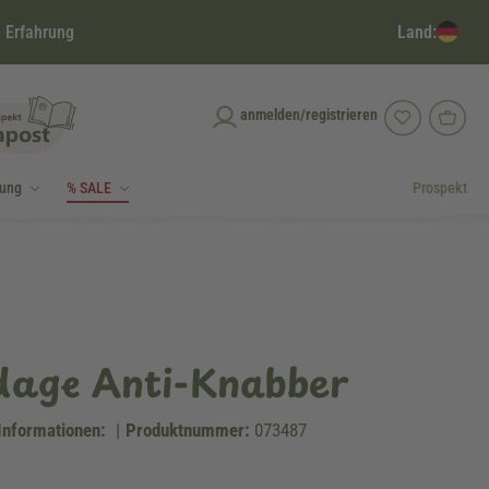
Land:
 Erfahrung
anmelden/registrieren
dung
% SALE
Prospekt
age Anti-Knabber
Informationen:
|
Produktnummer:
073487