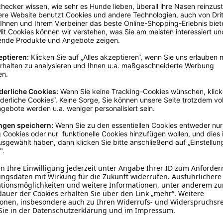
Wundversorgung
nden