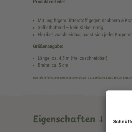
Produktvorteile:
Mit ungiftigem Bitterstoff gegen Knabbern & Kra
Selbsthaftend – kein Kleber nötig
Flexibel, zuschneidbar, passt sich jeder Körperst
Größenangabe:
Länge: ca. 4,5 m (frei zuschneidbar)
Breite: ca. 5 cm
Herstellerinformationen: Hofman Animal Care, De Leemkoele 2, NL-7468 DM Enter,
Eigenschaften