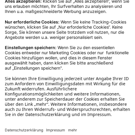
Kundenservice
Mo – Fr 9 – 17 Uhr, Sa 9 – 13 Uhr
Ruf uns an
04942-60 64 080
Schreibe uns
verkauf@schecker.de
WhatsApp Support
+49 1520 8997191