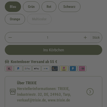
Blau
Grün
Rot
Schwarz
Orange
Multicolor
(Diese Option ist zurzeit nicht verfügbar.)
Stück
Ins Körbchen
Kostenloser Versand ab 55 €
Über TRIXIE
Herstellerinformationen: TRIXIE,
Industriestr. 32, DE, 24963, Tarp,
verkauf@trixie.de, www.trixie.de