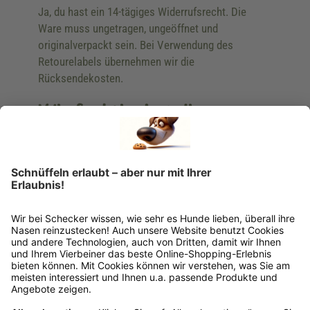
Ja, du hast ein 14-tägiges Widerrufsrecht. Die
Ware muss ungetragen, ungeöffnet und
originalverpackt sein. Bei Verwendung des
Retourelabels übernehmen wir die
Rücksendekosten.
Wie funktioniert die
Rücksendung?
Bitte fülle das Rücksendeformular aus. Dieses
findest du online. Verpacke die Artikel
anschließend sicher und klebe das
Rücksendeetikett auf das Paket. Dieses kannst du
dir in deinem Kundenkonto anfordern. Hast du als
Gast bestellt, schreibe uns eine Email an
verkauf@schecker.de oder rufe zu unseren
Servicezeiten an, dann lassen wir dir ein
Rücksendeetikett zukommen.