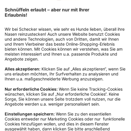
Bitte fülle das Rücksendeformular aus. Dieses
findest du online. Verpacke die Artikel
anschließend sicher und klebe das
Rücksendeetikett auf das Paket. Dieses kannst du
dir in deinem Kundenkonto anfordern. Hast du als
Gast bestellt, schreibe uns eine Email an
verkauf@schecker.de oder rufe zu unseren
Servicezeiten an, dann lassen wir dir ein
Rücksendeetikett zukommen.
Kundenservice
Mo – Fr 9 – 17 Uhr, Sa 9 – 13 Uhr