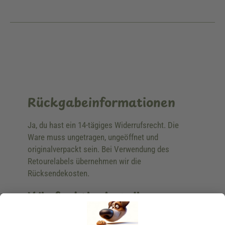
Rückgabeinformationen
Ja, du hast ein 14-tägiges Widerrufsrecht. Die
Ware muss ungetragen, ungeöffnet und
originalverpackt sein. Bei Verwendung des
Retourelabels übernehmen wir die
Rücksendekosten.
Wie funktioniert die
Rücksendung?