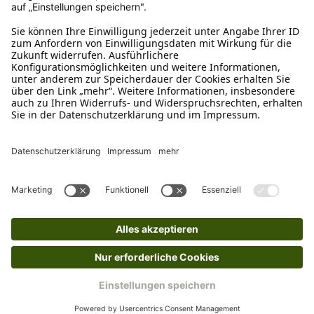
Ruf uns an
04942-60 64 080
Schreibe uns
verkauf@schecker.de
WhatsApp Support
+49 1520 8997191
Tritt unserem Newsletter bei
Kundenzentrum
Mehr von uns
Barrierefreiheitserklärung
Impressum
AGB
Datenschutz