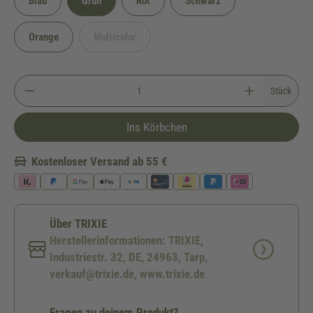
Blau
Grün
Rot
Schwarz
Orange
Multicolor
(Diese Option ist zurzeit nicht verfügbar.)
Stück
Ins Körbchen
Kostenloser Versand ab 55 €
Über TRIXIE
Herstellerinformationen: TRIXIE,
Industriestr. 32, DE, 24963, Tarp,
verkauf@trixie.de, www.trixie.de
Fragen zu deinem Produkt?