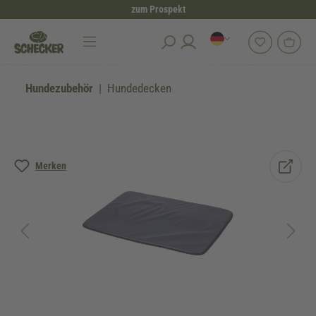
zum Prospekt
alt springen
Hundezubehör
Hundedecken
Bildergalerie überspringen
Merken