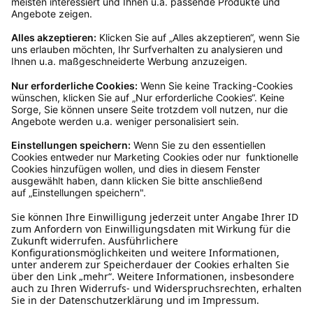
Servicezeiten an, dann lassen wir dir ein
Rücksendeetikett zukommen.
Kundenservice
Mo – Fr 9 – 17 Uhr, Sa 9 – 13 Uhr
Ruf uns an
04942-60 64 080
Schreibe uns
verkauf@schecker.de
WhatsApp Support