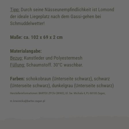
Tipp:
Durch seine Nässeunempfindlichkeit ist Lomond
der ideale Liegeplatz nach dem Gassi-gehen bei
Schmuddelwetter!
Maße: ca. 102 x 69 x 2 cm
Materialangabe:
Bezug:
Kunstleder und Polyestermesh
Füllung:
Schaumstoff. 30°C waschbar.
Farben:
schokobraun (Unterseite schwarz), schwarz
(Unterseite schwarz), dunkelgrau (Unterseite schwarz)
Herstellerinformationen: BARTEX ZPChr (WIKO), Ul. Sw. Michala 4, PL-68100 Zagan,
m.krasnicka@bartex.zagan.pl