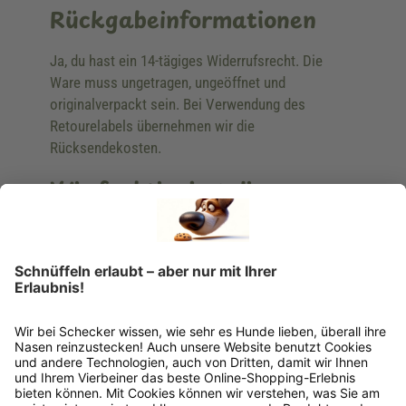
Rückgabeinformationen
Ja, du hast ein 14-tägiges Widerrufsrecht. Die
Ware muss ungetragen, ungeöffnet und
originalverpackt sein. Bei Verwendung des
Retourelabels übernehmen wir die
Rücksendekosten.
Wie funktioniert die
Rücksendung?
Bitte fülle das Rücksendeformular aus. Dieses
findest du online. Verpacke die Artikel
anschließend sicher und klebe das
Rücksendeetikett auf das Paket. Dieses kannst du
dir in deinem Kundenkonto anfordern. Hast du als
Gast bestellt, schreibe uns eine Email an
verkauf@schecker.de oder rufe zu unseren