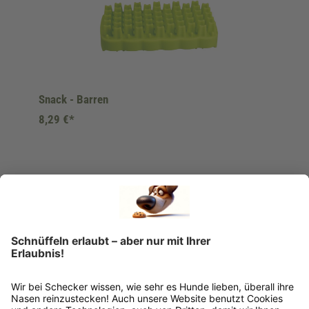
Snack - Barren
8,29 €*
Ins Körbchen