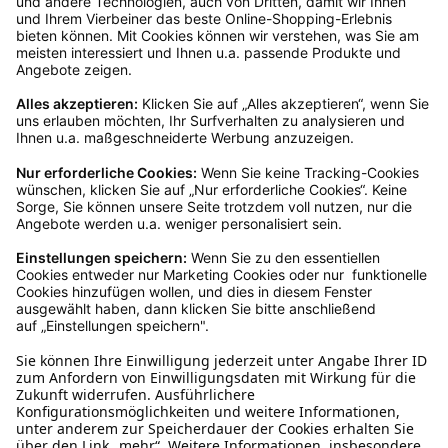
Rückgabeinformationen
Ja, du hast ein 14-tägiges Widerrufsrecht. Die
Ware muss ungetragen, ungeöffnet und
originalverpackt sein. Bei Verwendung des
Retourelabels übernehmen wir die
Rücksendekosten.
Wie funktioniert die
Rücksendung?
Bitte fülle das Rücksendeformular aus. Dieses
findest du online. Verpacke die Artikel
anschließend sicher und klebe das
Rücksendeetikett auf das Paket. Dieses kannst du