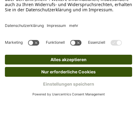
dir in deinem Kundenkonto anfordern. Hast du als
Gast bestellt, schreibe uns eine Email an
verkauf@schecker.de oder rufe zu unseren
Servicezeiten an, dann lassen wir dir ein
Rücksendeetikett zukommen.
Kundenservice
Mo – Fr 9 – 17 Uhr, Sa 9 – 13 Uhr
Ruf uns an
04942-60 64 080
Schreibe uns