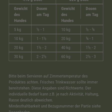
Gewicht
Dosen
Gewicht
Dosen
des
am Tag
des
am Tag
Hundes
Hundes
5 kg
½ - 1
10 kg
½ - ¾
10 kg
1 - 1½
20 kg
¾ - 1
20 kg
1½ - 2
40 kg
1½ - 2
30 kg
2 - 2½
60 kg
2½ - 3
Bitte beim Servieren auf Zimmertemperatur des
Produktes achten. Frisches Trinkwasser sollte immer
bereitstehen. Diese Angaben sind Richtwerte. Der
individuelle Bedarf kann z.B. je nach Aktivität, Haltung,
Rasse deutlich abweichen.
Mindesthaltbarkeit und Bezugsnummer der Partie siehe