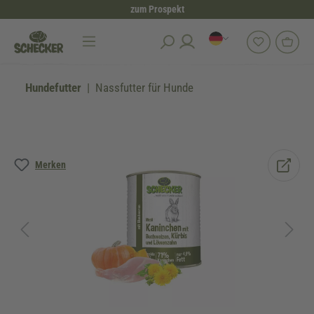
zum Prospekt
alt springen
Hundefutter
Nassfutter für Hunde
Bildergalerie überspringen
Merken