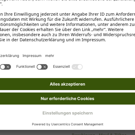
ten oder Zusatzstoffe
rton.
umständliches Nachfragen
brookmerland, info@schecker.de
Adult
10 - 15 cm
, 15 - 20 cm
Rind