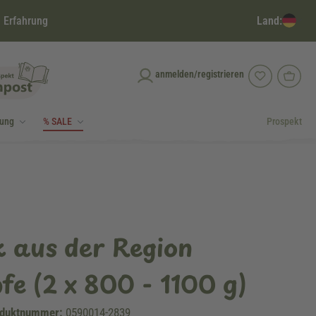
Land:
 Erfahrung
anmelden/registrieren
dung
% SALE
Prospekt
 aus der Region
e (2 x 800 - 1100 g)
duktnummer:
0590014-2839