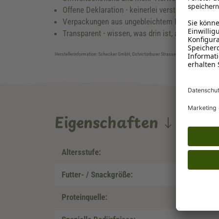
Offene Deklaration - keinerlei versteckten Zuta
Verpackungen aus ungebleichtem Papier und Ka
Transparent - wissen, was drin ist, auch ohne 
Herstellerinformation: Schecker GmbH, Ostvictorburer Strasse 109, DE-26624, Süd
Eigenschaften
Altersstufe:
Futter- / Snackgröße:
Proteinquelle: