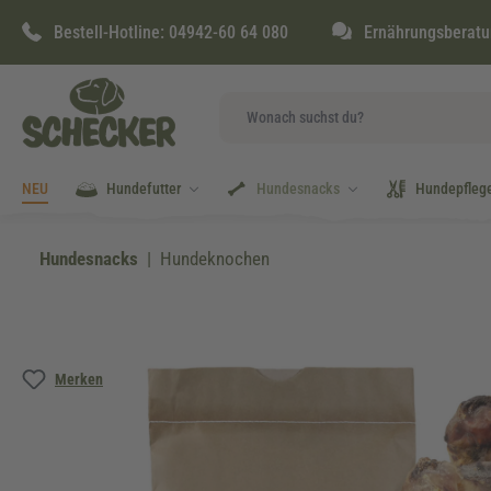
springen
Zur Hauptnavigation springen
Bestell-Hotline:
04942-60 64 080
Ernährungsberatu
NEU
Hundefutter
Hundesnacks
Hundepfleg
Hundesnacks
Hundeknochen
Bildergalerie überspringen
Merken