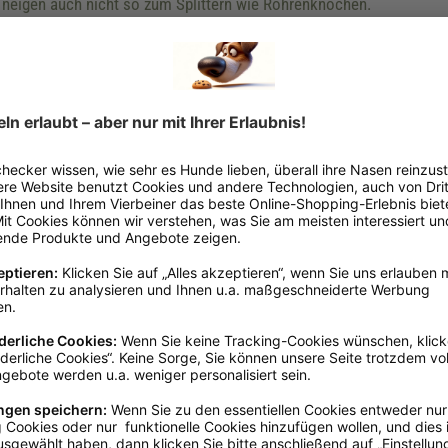
 neigen auch nicht so zum Splittern wie Röhrenknochen.
uer regionaler Herkunftsbeschreibung!
 unserer Nahrungsmittel zu kennen. Und auch bei Futter und Snacks 
ie bewusste Wahl nachhaltig und regional erzeugter Produkte, leist
n.
 Wege
ge Ressourcenschonung
te in der Lieferkette
ze Wege