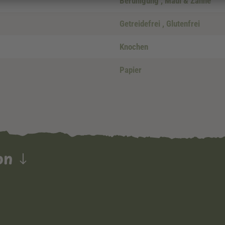
Beruhigung
, Maul & Zähne
Getreidefrei
, Glutenfrei
Knochen
Papier
ion