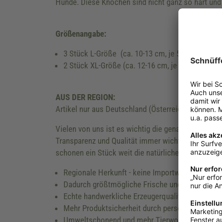
Hunde. Diese Knochen sind nicht ganz so hart und
Größenangabe:
3 Stück L-Größe (ca. 10-13 cm, je 500-800 g)
2 Stück XL-Größe (ca. 12-16 cm, je 800-1100 g)
AUS DER REGION:
Artikel nur aus Deutschland (Österreich) mit gena
Vielen von uns ist es wichtig die genaue Herkunft
Transparenz und Qualität immer wichtiger. Durch d
schonen ein Stück weit die natürlichen Ressource
Regionale Herkunft - keine Importwaren - kurze
Dadurch größtmögliche Frische und nachhalti
Echte handwerkliche Erzeugerqualität
Mehr Produktsicherheit durch persönliche Kontak
Umweltschonend und mehr Tierwohl durch kur