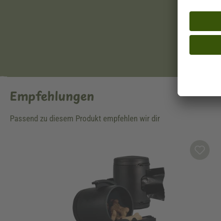
Empfehlungen
Passend zu diesem Produkt empfehlen wir dir
Produktgalerie überspringen