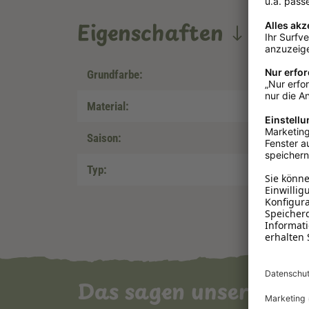
Eigenschaften
Grundfarbe:
Material:
Saison:
Typ:
Das sagen unsere Ku