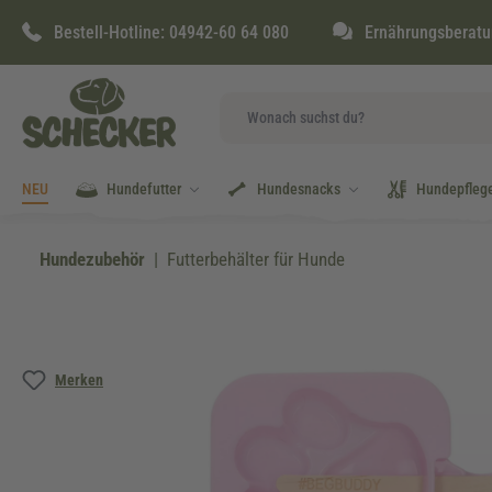
springen
Zur Hauptnavigation springen
Bestell-Hotline:
04942-60 64 080
Ernährungsberatu
NEU
Hundefutter
Hundesnacks
Hundepfleg
Hundezubehör
Futterbehälter für Hunde
Bildergalerie überspringen
Merken