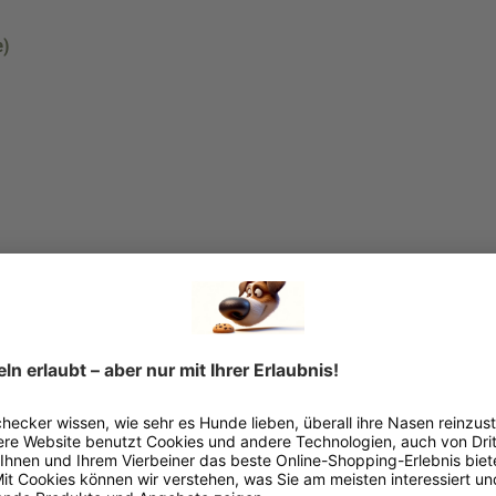
e)
nen Kausticks anwendbar)
hnell und einfach ein erfrischendes Pfoteneis für deinen Hunde-Bu
uehldorfer-ag.de