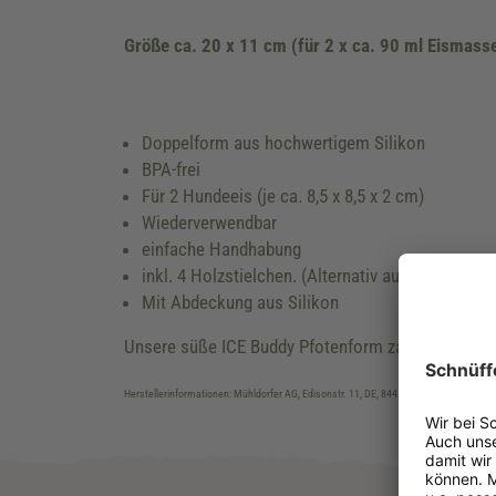
Größe ca. 20 x 11 cm (für 2 x ca. 90 ml Eismass
Doppelform aus hochwertigem Silikon
BPA-frei
Für 2 Hundeeis (je ca. 8,5 x 8,5 x 2 cm)
Wiederverwendbar
einfache Handhabung
inkl. 4 Holzstielchen. (Alternativ auch mit dün
Mit Abdeckung aus Silikon
Unsere süße ICE Buddy Pfotenform zaubert ganz sc
Herstellerinformationen: Mühldorfer AG, Edisonstr. 11, DE, 84453, Mühldorf, info@m