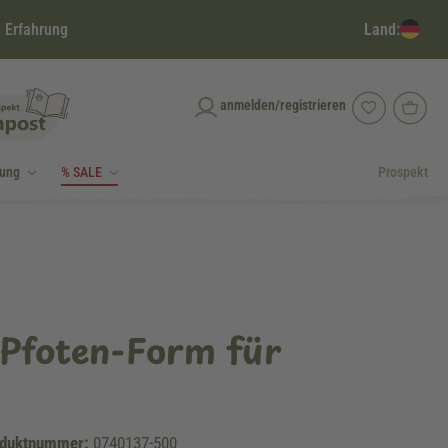
Land:
 Erfahrung
anmelden/registrieren
dung
% SALE
Prospekt
Pfoten-Form für
duktnummer:
0740137-500