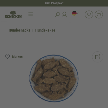
zum Prospekt
alt springen
Hundesnacks
Hundekekse
Bildergalerie überspringen
Merken