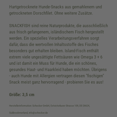
Hartgetrocknete Hunde-Snacks aus gemahlenem und
getrockneten Dorschfilet. Ohne weitere Zusätze.
SNACKFISH sind reine Naturprodukte, die ausschließlich
aus frisch gefangenem, isländischem Fisch hergestellt
werden. Ein spezielles Verarbeitungsverfahren sorgt
dafür, dass die wertvollen Inhaltsstoffe des Fisches
besonders gut erhalten bleiben. Island-Fisch enthält
extrem viele ungesättigte Fettsäuren wie Omega 3 + 6
und ist damit ein Muss für Hunde, die ein schönes,
gesundes Haut- und Haarkleid haben möchten. Übrigens
- auch Hunde mit Allergien vertragen diesen "fischigen"
Snack meist ganz hervorragend - probieren Sie es aus!
Größe: 3,5 cm
Herstellerinformation: Schecker GmbH, Ostvictorburer Strasse 109, DE-26624,
Südbrookmerland, info@schecker.de