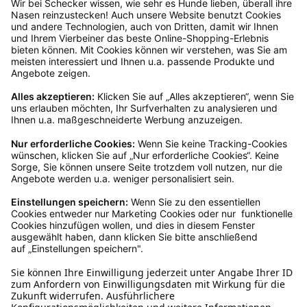
Rücksendeetikett zukommen.
Kundenservice
Mo – Fr 9 – 17 Uhr, Sa 9 – 13 Uhr
Ruf uns an
04942-60 64 080
Schreibe uns
verkauf@schecker.de
WhatsApp Support
+49 1520 8997191