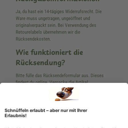
Ja, du hast ein 14-tägiges Widerrufsrecht. Die
Ware muss ungetragen, ungeöffnet und
originalverpackt sein. Bei Verwendung des
Retourelabels übernehmen wir die
Rücksendekosten.
Wie funktioniert die
Rücksendung?
Bitte fülle das Rücksendeformular aus. Dieses
findest du online. Verpacke die Artikel
anschließend sicher und klebe das
Rücksendeetikett auf das Paket. Dieses kannst du
dir in deinem Kundenkonto anfordern. Hast du als
Gast bestellt, schreibe uns eine Email an
verkauf@schecker.de oder rufe zu unseren
Servicezeiten an, dann lassen wir dir ein