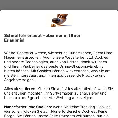
Ins Körbchen
Rückgabeinformationen
Ja, du hast ein 14-tägiges Widerrufsrecht. Die
Ware muss ungetragen, ungeöffnet und
originalverpackt sein. Bei Verwendung des
Retourelabels übernehmen wir die