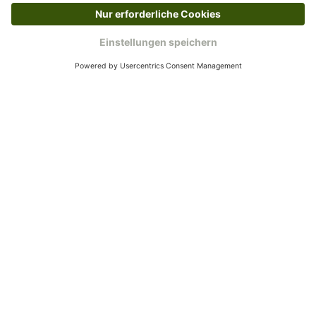
Kundenservice
Mo – Fr 9 – 17 Uhr, Sa 9 – 13 Uhr
Ruf uns an
04942-60 64 080
Schreibe uns
verkauf@schecker.de
WhatsApp Support
+49 1520 8997191
Tritt unserem Newsletter bei
Kundenzentrum