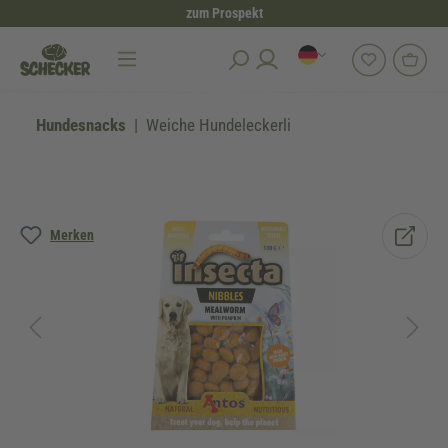
zum Prospekt
alt springen
Hundesnacks
Weiche Hundeleckerli
Bildergalerie überspringen
Merken