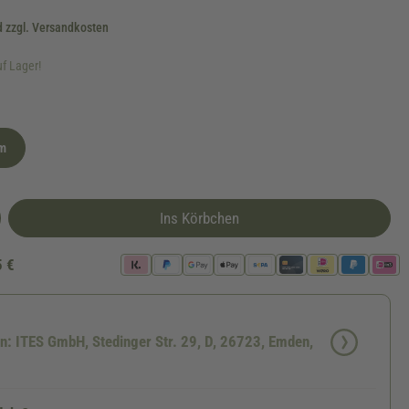
d zzgl. Versandkosten
uf Lager!
cm
Ins Körbchen
5 €
en: ITES GmbH, Stedinger Str. 29, D, 26723, Emden,