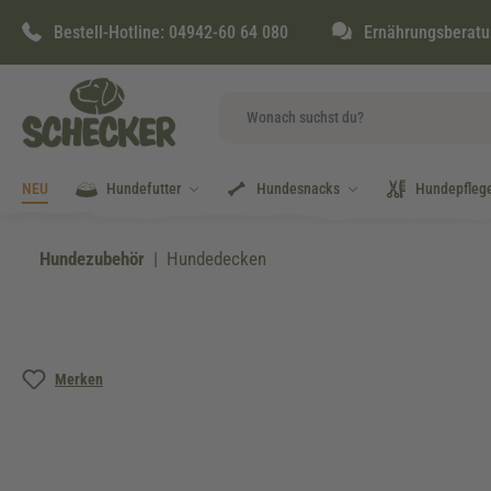
springen
Zur Hauptnavigation springen
Bestell-Hotline:
04942-60 64 080
Ernährungsberatu
NEU
Hundefutter
Hundesnacks
Hundepfleg
Hundezubehör
Hundedecken
Bildergalerie überspringen
Merken