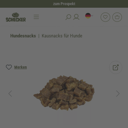
zum Prospekt
alt springen
Hundesnacks
Kausnacks für Hunde
Bildergalerie überspringen
Merken