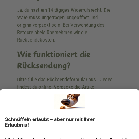
Ja, du hast ein 14-tägiges Widerrufsrecht. Die
Ware muss ungetragen, ungeöffnet und
originalverpackt sein. Bei Verwendung des
Retourelabels übernehmen wir die
Rücksendekosten.
Wie funktioniert die
Rücksendung?
Bitte fülle das Rücksendeformular aus. Dieses
findest du online. Verpacke die Artikel
anschließend sicher und klebe das
Rücksendeetikett auf das Paket. Dieses kannst du
dir in deinem Kundenkonto anfordern. Hast du als
Gast bestellt, schreibe uns eine Email an
verkauf@schecker.de oder rufe zu unseren
Servicezeiten an, dann lassen wir dir ein