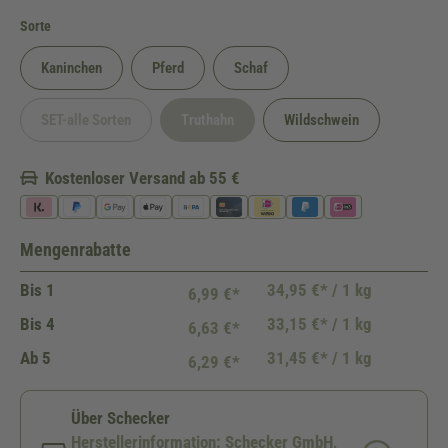
auswählen
Sorte
Kaninchen
Pferd
Schaf
SET-alle Sorten
Truthahn
Wildschwein
(Diese Option ist zurzeit nicht verfügbar.)
(Diese Option ist zurzeit nicht verfügbar.)
Kostenloser Versand ab 55 €
Mengenrabatte
Bis
1
34,95 €* / 1 kg
6,99 €*
Bis
4
33,15 €* / 1 kg
6,63 €*
Ab
5
31,45 €* / 1 kg
6,29 €*
Über Schecker
Herstellerinformation: Schecker GmbH,