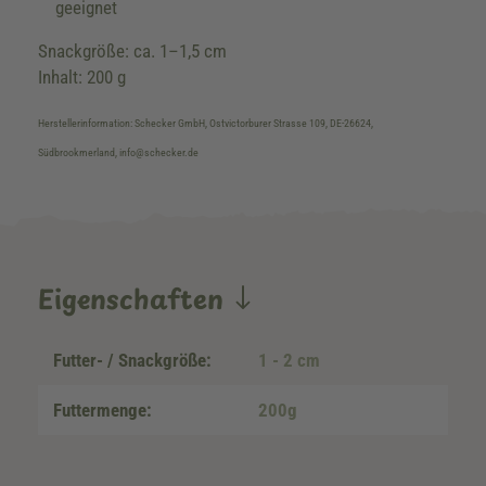
geeignet
Snackgröße: ca. 1–1,5 cm
Inhalt: 200 g
Herstellerinformation: Schecker GmbH, Ostvictorburer Strasse 109, DE-26624,
Südbrookmerland, info@schecker.de
Eigenschaften
Futter- / Snackgröße:
1 - 2 cm
Futtermenge:
200g