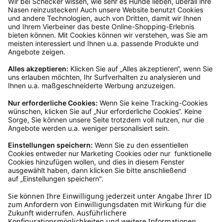
Rücksendeetikett zukommen.
Kundenservice
Mo – Fr 9 – 17 Uhr, Sa 9 – 13 Uhr
Ruf uns an
04942-60 64 080
Schreibe uns
verkauf@schecker.de
WhatsApp Support
+49 1520 8997191