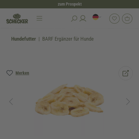
zum Prospekt
alt springen
Hundefutter
BARF Ergänzer für Hunde
Bildergalerie überspringen
Merken