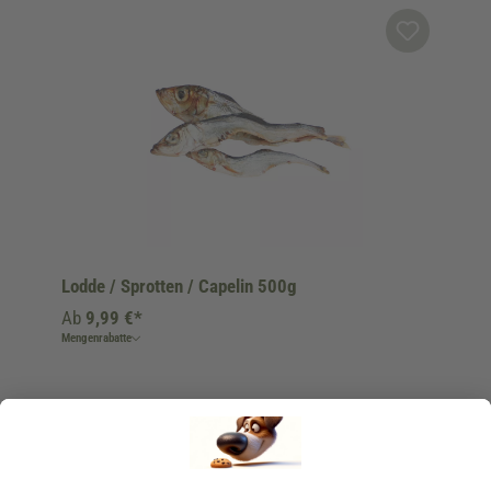
Produktgalerie überspringen
Lodde / Sprotten / Capelin 500g
Ab
9,99 €*
Mengenrabatte
Ins Körbchen