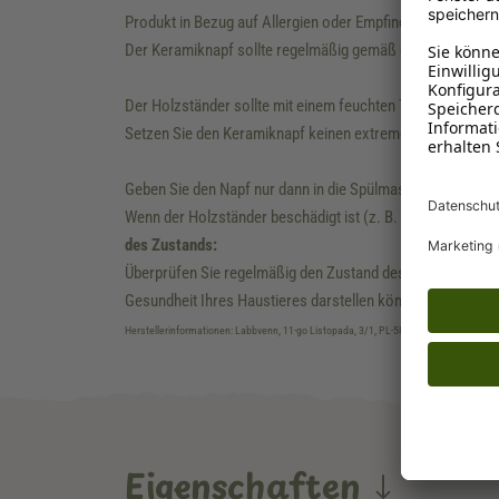
Produkt in Bezug auf Allergien oder Empfindlichkeiten für I
Der Keramiknapf sollte regelmäßig gemäß den Anweisunge
Der Holzständer sollte mit einem feuchten Tuch abgewisc
Setzen Sie den Keramiknapf keinen extremen Temperaturen
Geben Sie den Napf nur dann in die Spülmaschine, wenn die
Wenn der Holzständer beschädigt ist (z. B. Risse oder Spli
des Zustands:
Überprüfen Sie regelmäßig den Zustand des Keramiknapfes 
Gesundheit Ihres Haustieres darstellen könnten.
Herstellerinformationen: Labbvenn, 11-go Listopada, 3/1, PL-58-160 Swiebodzice,
Eigenschaften