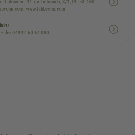
en: Labbvenn, 11-go Listopada, 3/1, PL-58-160
abbvenn.com, www.labbvenn.com
dukt?
ter der 04942-60 64 080