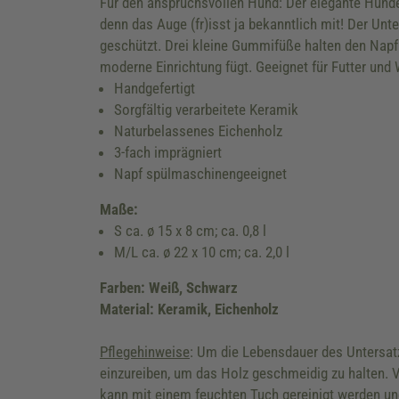
Für den anspruchsvollen Hund: Der elegante Hunden
denn das Auge (fr)isst ja bekanntlich mit! Der Unt
geschützt. Drei kleine Gummifüße halten den Napf 
moderne Einrichtung fügt. Geeignet für Futter und 
Handgefertigt
Sorgfältig verarbeitete Keramik
Naturbelassenes Eichenholz
3-fach imprägniert
Napf spülmaschinengeeignet
Maße:
S ca. ø 15 x 8 cm; ca. 0,8 l
M/L ca. ø 22 x 10 cm; ca. 2,0 l
Farben: Weiß, Schwarz
Material: Keramik, Eichenholz
Pflegehinweise
: Um die Lebensdauer des Untersatz
einzureiben, um das Holz geschmeidig zu halten. 
kann mit einem feuchten Tuch gereinigt werden un