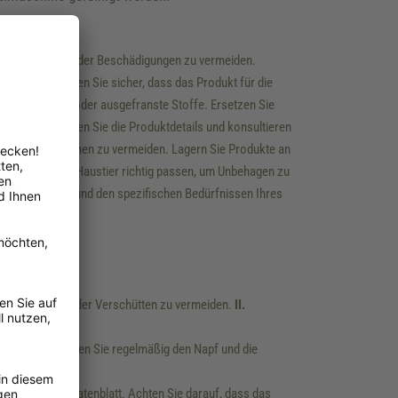
 Kauen, Beißen oder Beschädigungen zu vermeiden.
ielen). Stellen Sie sicher, dass das Produkt für die
wie lose Teile oder ausgefranste Stoffe. Ersetzen Sie
agieren. Beachten Sie die Produktdetails und konsultieren
en oder Allergenen zu vermeiden. Lagern Sie Produkte an
d Betten Ihrem Haustier richtig passen, um Unbehagen zu
öße, dem Alter und den spezifischen Bedürfnissen Ihres
nnehmlichkeiten oder Verschütten zu vermeiden.
II.
h lösen. Überprüfen Sie regelmäßig den Napf und die
Sie im Produktdatenblatt. Achten Sie darauf, dass das