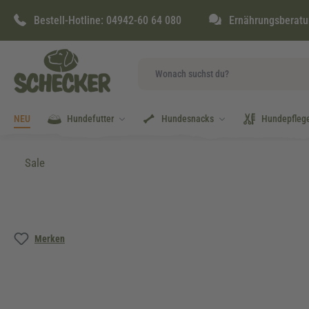
springen
Zur Hauptnavigation springen
Bestell-Hotline:
04942-60 64 080
Ernährungsberatu
NEU
Hundefutter
Hundesnacks
Hundepfleg
Sale
Bildergalerie überspringen
Merken