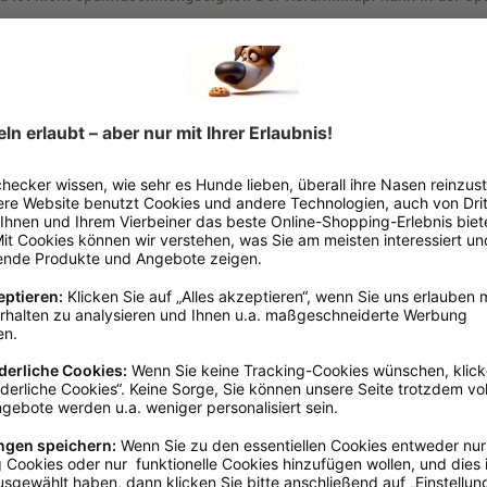
Produkte
Überwachen Sie Ihr Haustier stets bei der Nutzung des Produkts, um
ng (z. B. Tragetaschen zum Transport, Betten zum Ausruhen, Spielzeug zum Sp
en oder Verletzungen zu vermeiden. Kontrollieren Sie regelmäßig auf Schäden 
 manche Tiere können allergisch oder empfindlich auf bestimmte Materialien re
anweisungen, um die Hygiene zu gewährleisten und die Ansammlung von Bakteri
turen oder Feuchtigkeit. Achten Sie darauf, dass Produkte wie Halsbänder un
nn sie nicht mehr verwendbar sind. Wählen Sie Produkte basierend auf der Gr
ternäpfe und Futterstationen
de und ggf. Katzen) zum Fressen und Trinken konzipiert.
2. Größe des Tieres:
Sie sicher, dass der Napf für die Größe Ihres Haustieres geeignet ist, um Una
lrisiken:
in Metalletikett), die eine Gefahr für das Tier darstellen können, wenn sie sic
:
tion von natürlichem Holz und Keramik. Eine detaillierte Materialliste finden 