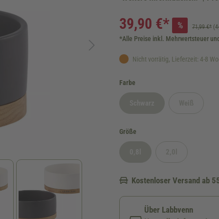
39,90 €*
%
71,99 €*
(4
*Alle Preise inkl. Mehrwertsteuer un
Nicht vorrätig, Lieferzeit: 4-8 W
auswählen
Farbe
Schwarz
Weiß
(Diese Option ist zurzeit nicht 
(Diese Option 
auswählen
Größe
0,8l
2,0l
(Diese Option ist zurzeit nicht ver
(Diese Option ist zu
Kostenloser Versand ab 5
Über Labbvenn