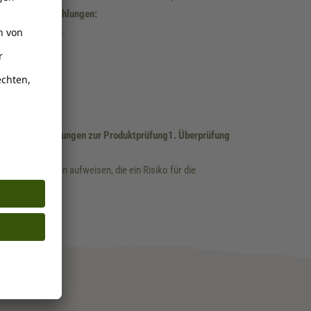
einigungsempfehlungen:
n zu verhindern.
ingungen:
ten.
IV. Empfehlungen zur Produktprüfung
1. Überprüfung
 keine Schäden aufweisen, die ein Risiko für die