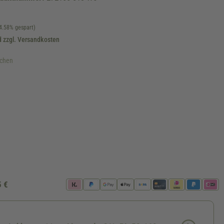
4.58% gespart)
d zzgl. Versandkosten
ochen
verfügbar.)
ist zurzeit nicht verfügbar.)
fügbar.)
rzeit nicht verfügbar.)
5 €