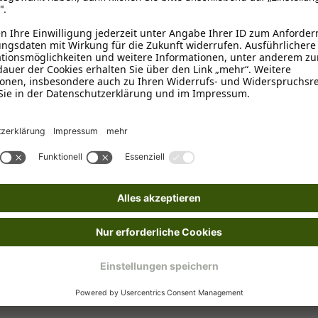
hr Haustier geeignet ist.
III. Gebrauchsanweisungen und Pflegehinweise
1. R
n gereinigt werden, um die Ansammlung von Schmutz, Bakterien und Gerüche
ht werden. Nicht in Wasser eintauchen.
2. Verwendung unter geeigneten Bed
 aus (z. B. Gefrieren oder Kochen).
s vom Hersteller ausdrücklich erlaubt ist.
3. Wartungsempfehlungen:
tter), ersetzen oder reparieren Sie ihn, um eine sichere Nutzung zu gewährleis
und des Holzständers, um sicherzustellen, dass sie in gutem Zustand sind und
 hello@labbvenn.com, www.labbvenn.com