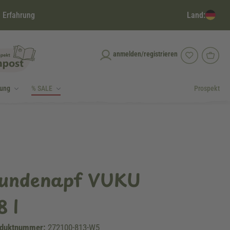
Land:
 Erfahrung
anmelden/registrieren
dung
% SALE
Prospekt
Hundenapf VUKU
8 l
duktnummer:
272100-813-W5