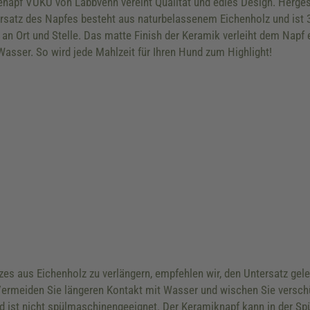
apf VUKU von Labbvenn vereint Qualität und edles Design. Hergeste
ersatz des Napfes besteht aus naturbelassenem Eichenholz und ist 3-
an Ort und Stelle. Das matte Finish der Keramik verleiht dem Napf e
Wasser. So wird jede Mahlzeit für Ihren Hund zum Highlight!
es aus Eichenholz zu verlängern, empfehlen wir, den Untersatz gele
Vermeiden Sie längeren Kontakt mit Wasser und wischen Sie versch
d ist nicht spülmaschinengeeignet. Der Keramiknapf kann in der Sp