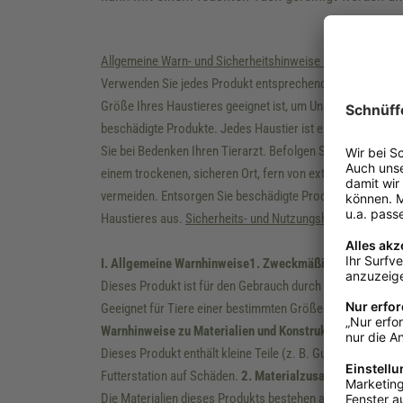
Allgemeine Warn- und Sicherheitshinweise für Labbvenn-
Verwenden Sie jedes Produkt entsprechend seiner Bestimmu
Größe Ihres Haustieres geeignet ist, um Unannehmlichkeit
beschädigte Produkte. Jedes Haustier ist einzigartig, und
Sie bei Bedenken Ihren Tierarzt. Befolgen Sie die Pflege
einem trockenen, sicheren Ort, fern von extremen Tempera
vermeiden. Entsorgen Sie beschädigte Produkte sicher, we
Haustieres aus.
Sicherheits- und Nutzungshinweise für Fut
I. Allgemeine Warnhinweise
1. Zweckmäßige Nutzung:
Dieses Produkt ist für den Gebrauch durch Haustiere (Hun
Geeignet für Tiere einer bestimmten Größe. Bitte stellen 
Warnhinweise zu Materialien und Konstruktion
1. Materia
Dieses Produkt enthält kleine Teile (z. B. Gummifüße und e
Futterstation auf Schäden.
2. Materialzusammensetzung
Die Materialien dieses Produkts bestehen aus einer Kombina