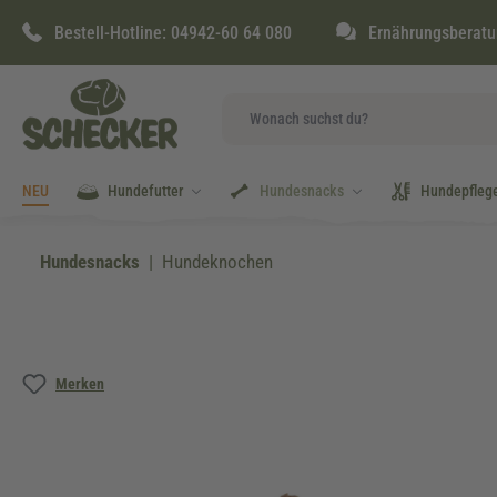
springen
Zur Hauptnavigation springen
Bestell-Hotline:
04942-60 64 080
Ernährungsberatu
NEU
Hundefutter
Hundesnacks
Hundepfleg
Hundesnacks
Hundeknochen
Bildergalerie überspringen
Merken