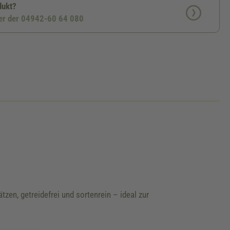
dukt?
ter der 04942-60 64 080
en, getreidefrei und sortenrein – ideal zur