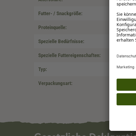
Futter- / Snackgröße:
Proteinquelle:
Spezielle Bedürfnisse:
Spezielle Futtereigenschaften:
Typ:
Verpackungsart: