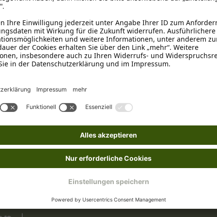
15 - 20 cm
Lamm
Bei Übergewicht
Fettarm
, Getreidefrei
, Glutenf
Knochen
Kunststoff
, Wiederverschließb