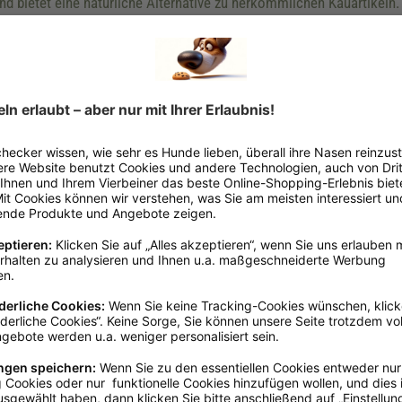
nd bietet eine natürliche Alternative zu herkömmlichen Kauartikeln.
nde
tigung
brookmerland, info@schecker.de
Adult