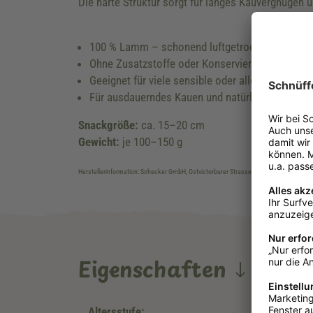
Die harte Struktur sorgt für langes Kauvergnügen u
100 % Lamm – schonend luftgetrocknet
Ohne Zusatzstoffe oder Konservierungsmittel
Geeignet für viele sensible oder allergische Hu
Für ausdauerndes Kauen und natürliche Beschäf
Snackgröße:
ca. 15–20 cm
Gewicht:
je 100–150 g
Herstellerinformation: Schecker GmbH, Ostvictorburer Strasse 109, DE-26624, Süd
Eigenschaften
Altersstufe: