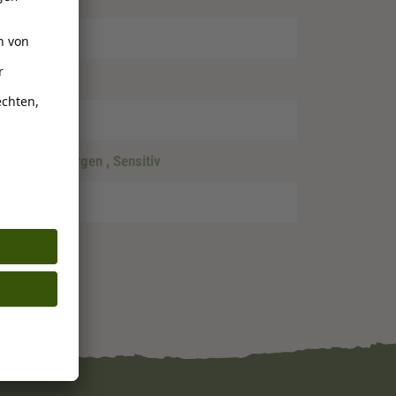
rei
, Hypoallergen
, Sensitiv
ar