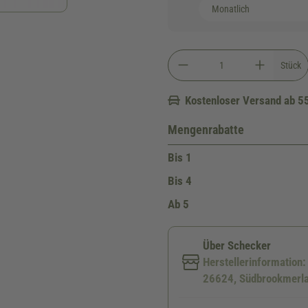
Stück
Kostenloser Versand ab 5
Mengenrabatte
Bis
1
Bis
4
Ab
5
Über Schecker
Herstellerinformation
26624, Südbrookmerla