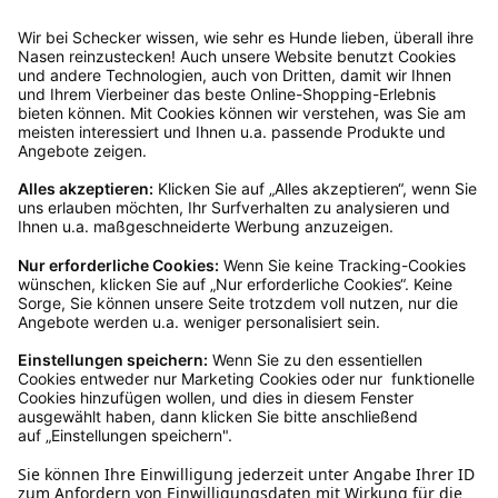
anschließend sicher und klebe das
Rücksendeetikett auf das Paket. Dieses kannst du
dir in deinem Kundenkonto anfordern. Hast du als
Gast bestellt, schreibe uns eine Email an
verkauf@schecker.de oder rufe zu unseren
Servicezeiten an, dann lassen wir dir ein
Rücksendeetikett zukommen.
Kundenservice
Mo – Fr 9 – 17 Uhr, Sa 9 – 13 Uhr
Ruf uns an
04942-60 64 080