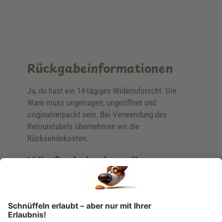
Rückgabeinformationen
Ja, du hast ein 14-tägiges Widerrufsrecht. Die
Ware muss ungetragen, ungeöffnet und
originalverpackt sein. Bei Verwendung des
Retourelabels übernehmen wir die
Rücksendekosten.
Wie funktioniert die
Rücksendung?
Bitte fülle das Rücksendeformular aus. Dieses
findest du online. Verpacke die Artikel