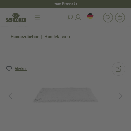
zum Prospekt
alt springen
Hundezubehör
Hundekissen
Bildergalerie überspringen
Merken