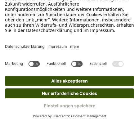
Schreibe uns
verkauf@schecker.de
WhatsApp Support
+49 1520 8997191
Tritt unserem Newsletter bei
Kundenzentrum
Mehr von uns
Barrierefreiheitserklärung
Impressum
AGB
Datenschutz
Widerruf
Cookies
Retouren