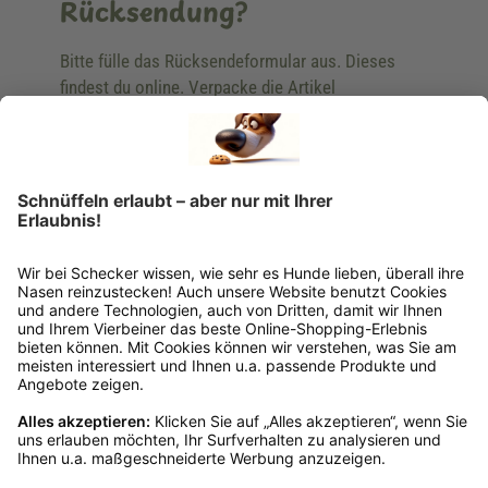
Rücksendung?
Bitte fülle das Rücksendeformular aus. Dieses
findest du online. Verpacke die Artikel
anschließend sicher und klebe das
Rücksendeetikett auf das Paket. Dieses kannst du
dir in deinem Kundenkonto anfordern. Hast du als
Gast bestellt, schreibe uns eine Email an
verkauf@schecker.de oder rufe zu unseren
Servicezeiten an, dann lassen wir dir ein
Rücksendeetikett zukommen.
Kundenservice
Mo – Fr 9 – 17 Uhr, Sa 9 – 13 Uhr