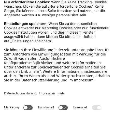
Ruf uns an
04942-60 64 080
Schreibe uns
verkauf@schecker.de
WhatsApp Support
+49 1520 8997191
Tritt unserem Newsletter bei
Kundenzentrum
Mehr von uns