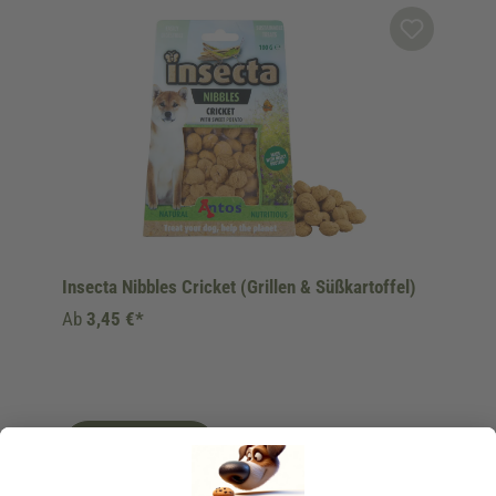
Produktgalerie überspringen
Insecta Nibbles Cricket (Grillen & Süßkartoffel)
Ab
3,45 €*
Ins Körbchen