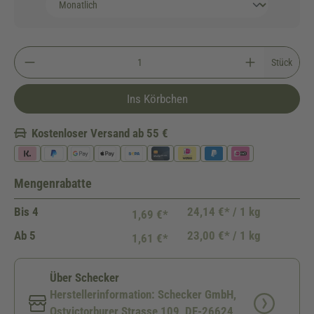
Stück
Ins Körbchen
Kostenloser Versand ab 55 €
Mengenrabatte
Bis
4
24,14 €* / 1 kg
1,69 €*
Ab
5
23,00 €* / 1 kg
1,61 €*
Über Schecker
Herstellerinformation: Schecker GmbH,
Ostvictorburer Strasse 109, DE-26624,