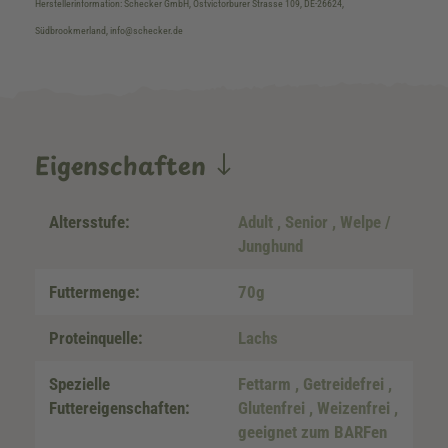
Herstellerinformation: Schecker GmbH, Ostvictorburer Strasse 109, DE-26624,
Südbrookmerland, info@schecker.de
Eigenschaften
Altersstufe:
Adult
, Senior
, Welpe /
Junghund
Futtermenge:
70g
Proteinquelle:
Lachs
Spezielle
Fettarm
, Getreidefrei
,
Futtereigenschaften:
Glutenfrei
, Weizenfrei
,
geeignet zum BARFen