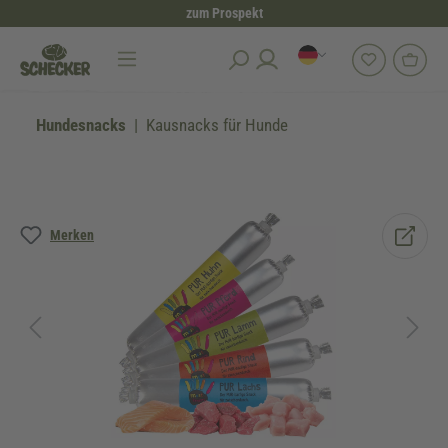
zum Prospekt
alt springen
Hundesnacks
Kausnacks für Hunde
Bildergalerie überspringen
Merken