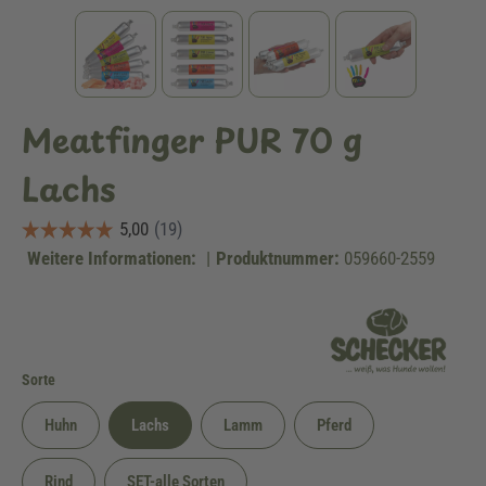
Meatfinger PUR 70 g
Lachs
Weitere Informationen:
|
Produktnummer:
059660-2559
auswählen
Sorte
Huhn
Lachs
Lamm
Pferd
Rind
SET-alle Sorten