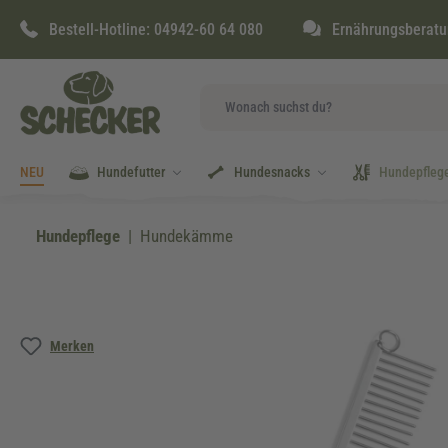
springen
Zur Hauptnavigation springen
Bestell-Hotline:
04942-60 64 080
Ernährungsberatu
NEU
Hundefutter
Hundesnacks
Hundepfleg
Hundepflege
Hundekämme
Bildergalerie überspringen
Merken