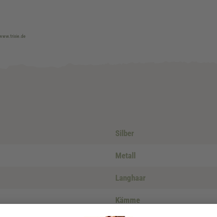
 www.trixie.de
Silber
Metall
Langhaar
Kämme