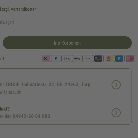
d zzgl. Versandkosten
uf Lager!
Ins Körbchen
5 €
n: TRIXIE, Industriestr. 32, DE, 24963, Tarp,
.trixie.de
dukt?
ter der 04942-60 64 080