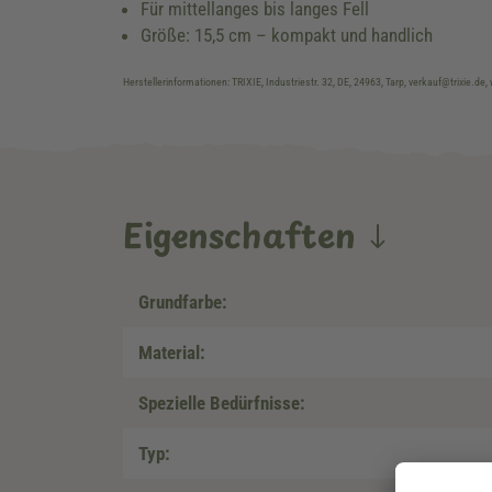
Für mittellanges bis langes Fell
Größe: 15,5 cm – kompakt und handlich
Herstellerinformationen: TRIXIE, Industriestr. 32, DE, 24963, Tarp, verkauf@trixie.de,
Eigenschaften
Grundfarbe:
Material:
Spezielle Bedürfnisse:
Typ: