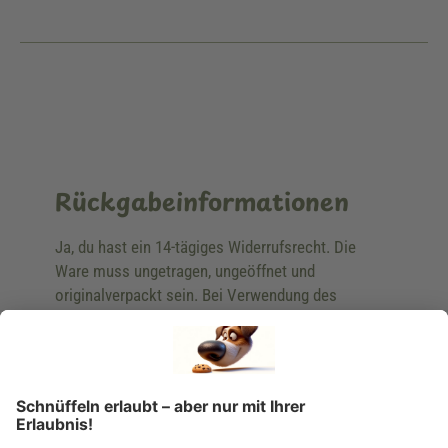
Rückgabeinformationen
Ja, du hast ein 14-tägiges Widerrufsrecht. Die
Ware muss ungetragen, ungeöffnet und
originalverpackt sein. Bei Verwendung des
Retourelabels übernehmen wir die
Rücksendekosten.
Wie funktioniert die
Rücksendung?