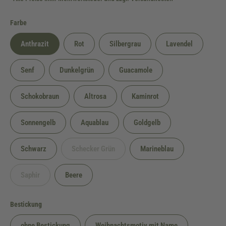
auswählen
Farbe
Anthrazit
Rot
Silbergrau
Lavendel
Senf
Dunkelgrün
Guacamole
Schokobraun
Altrosa
Kaminrot
Sonnengelb
Aquablau
Goldgelb
Schwarz
Schecker Grün
Marineblau
(Diese Option ist zurzeit nicht verfügbar.)
Saphir
Beere
(Diese Option ist zurzeit nicht verfügbar.)
auswählen
Bestickung
ohne Bestickung
Weihnachtsmotiv mit Name