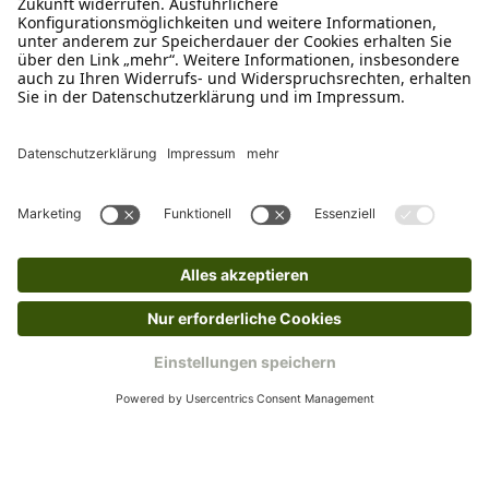
Ruf uns an
04942-60 64 080
Schreibe uns
verkauf@schecker.de
WhatsApp Support
+49 1520 8997191
Tritt unserem Newsletter bei
Kundenzentrum
Mehr von uns
Barrierefreiheitserklärung
Impressum
AGB
Datenschutz