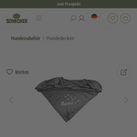
zum Prospekt
alt springen
Hundezubehör
Hundedecken
Bildergalerie überspringen
Merken