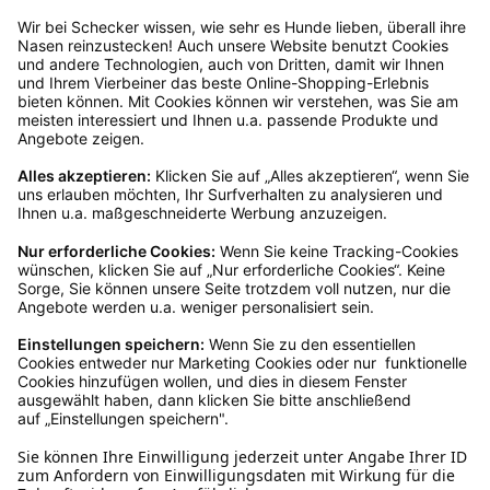
Bitte fülle das Rücksendeformular aus. Dieses
findest du online. Verpacke die Artikel
anschließend sicher und klebe das
Rücksendeetikett auf das Paket. Dieses kannst du
dir in deinem Kundenkonto anfordern. Hast du als
Gast bestellt, schreibe uns eine Email an
verkauf@schecker.de oder rufe zu unseren
Servicezeiten an, dann lassen wir dir ein
Rücksendeetikett zukommen.
Kundenservice
Mo – Fr 9 – 17 Uhr, Sa 9 – 13 Uhr