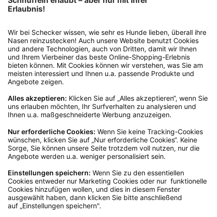
Rücksendung?
Bitte fülle das Rücksendeformular aus. Dieses
findest du online. Verpacke die Artikel
anschließend sicher und klebe das
Rücksendeetikett auf das Paket. Dieses kannst du
dir in deinem Kundenkonto anfordern. Hast du als
Gast bestellt, schreibe uns eine Email an
verkauf@schecker.de oder rufe zu unseren
Servicezeiten an, dann lassen wir dir ein
Rücksendeetikett zukommen.
Kundenservice
Mo – Fr 9 – 17 Uhr, Sa 9 – 13 Uhr