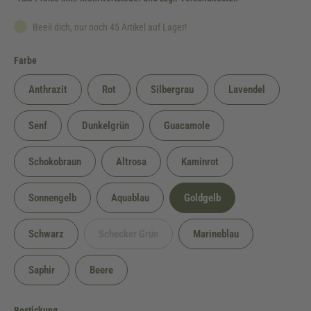
Beeil dich, nur noch 45 Artikel auf Lager!
auswählen
Farbe
Anthrazit
Rot
Silbergrau
Lavendel
Senf
Dunkelgrün
Guacamole
Schokobraun
Altrosa
Kaminrot
Sonnengelb
Aquablau
Goldgelb
Schwarz
Schecker Grün
Marineblau
(Diese Option ist zurzeit nicht verfügbar.)
Saphir
Beere
auswählen
Bestickung