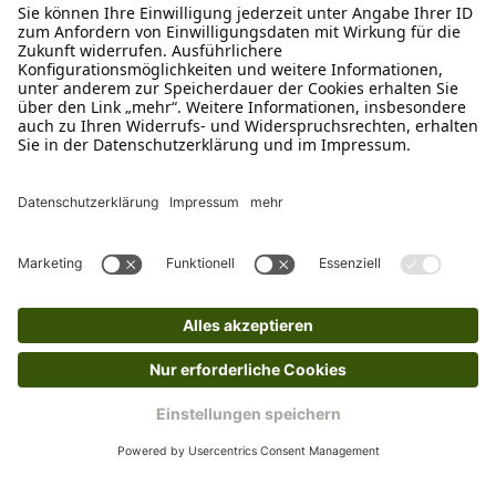
Ruf uns an
04942-60 64 080
Schreibe uns
verkauf@schecker.de
WhatsApp Support
+49 1520 8997191
Tritt unserem Newsletter bei
Kundenzentrum
Mehr von uns