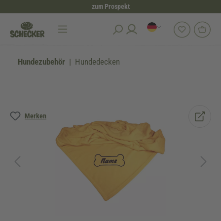
zum Prospekt
alt springen
Hundezubehör
Hundedecken
Bildergalerie überspringen
Merken