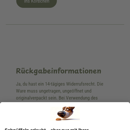
Ins Körbchen
Rückgabeinformationen
Ja, du hast ein 14-tägiges Widerrufsrecht. Die
Ware muss ungetragen, ungeöffnet und
originalverpackt sein. Bei Verwendung des
Retourelabels übernehmen wir die
Rücksendekosten.
Wie funktioniert die