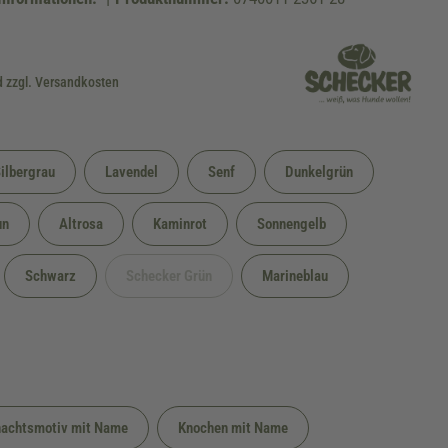
d zzgl. Versandkosten
ilbergrau
Lavendel
Senf
Dunkelgrün
un
Altrosa
Kaminrot
Sonnengelb
Schwarz
Schecker Grün
Marineblau
(Diese Option ist zurzeit nicht verfügbar.)
achtsmotiv mit Name
Knochen mit Name