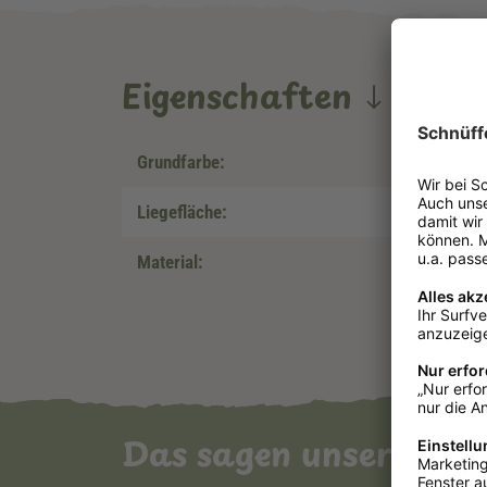
Eigenschaften
Grundfarbe:
Liegefläche:
Material:
Das sagen unsere Ku