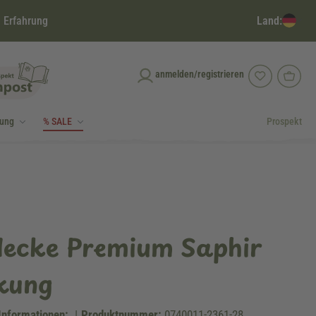
Land:
 Erfahrung
anmelden/registrieren
dung
% SALE
Prospekt
decke Premium Saphir
ckung
Informationen:
|
Produktnummer:
0740011-2361-28