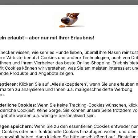
Saphir
Breite 140 - 160 cm
Mikrofaser
nden