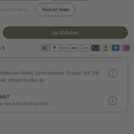
nspur mit Name
Hund mit Name
(Diese Option ist zurzeit nicht verfügbar.)
Ins Körbchen
5 €
: Schecker GmbH, Ostvictorburer Strasse 109, DE-
nd, info@schecker.de
dukt?
ter der 04942-60 64 080