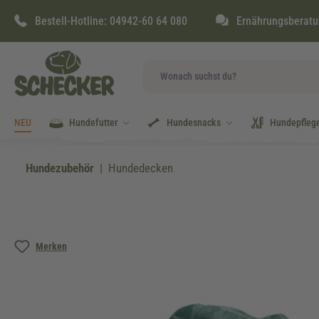
springen
Zur Hauptnavigation springen
Bestell-Hotline:
04942-60 64 080
Ernährungsberatu
NEU
Hundefutter
Hundesnacks
Hundepfleg
Hundezubehör
Hundedecken
Bildergalerie überspringen
Merken