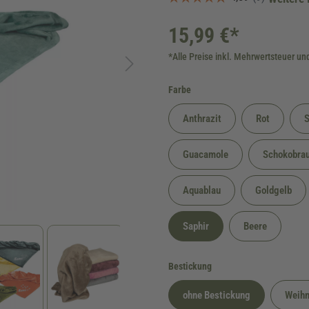
15,99 €*
*Alle Preise inkl. Mehrwertsteuer un
auswählen
Farbe
Anthrazit
Rot
S
Guacamole
Schokobra
Aquablau
Goldgelb
Saphir
Beere
auswählen
Bestickung
ohne Bestickung
Weihn