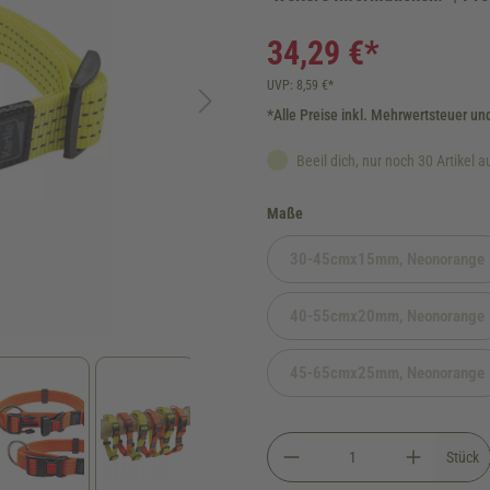
34,29 €*
UVP: 8,59 €*
*Alle Preise inkl. Mehrwertsteuer un
Beeil dich, nur noch 30 Artikel a
auswählen
Maße
30-45cmx15mm, Neonorange
(Diese Option ist z
40-55cmx20mm, Neonorange
(Diese Option ist z
45-65cmx25mm, Neonorange
(Diese Option ist z
Stück