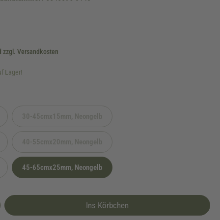
d zzgl. Versandkosten
uf Lager!
30-45cmx15mm, Neongelb
urzeit nicht verfügbar.)
(Diese Option ist zurzeit nicht verfügbar.)
40-55cmx20mm, Neongelb
urzeit nicht verfügbar.)
(Diese Option ist zurzeit nicht verfügbar.)
45-65cmx25mm, Neongelb
urzeit nicht verfügbar.)
Ins Körbchen