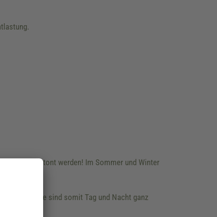
tlastung.
n nicht genug betont werden! Im Sommer und Winter
lex-Streifen. Sie sind somit Tag und Nacht ganz
lich!