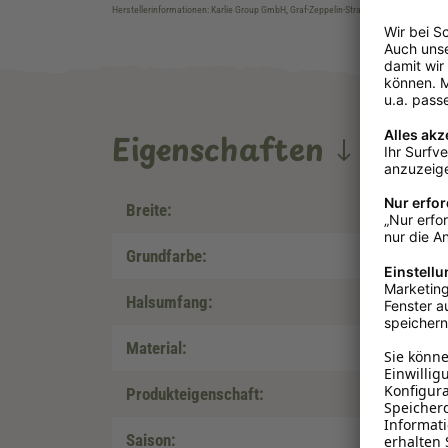
Herstellerinformationen: Karlie Group GmbH, Graf-Zeppelin-Strasse 62, DE, 33181, Ha
Eigenschaften
Breite:
Grundfarbe:
Halsumfang:
Material:
Produkteigenschaft:
Saison: