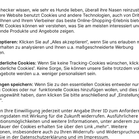
aren, info@karlie.de
20 - 25 Millimeter
, 25 - 30 Mi
Gelb
40 - 45 cm
, 45 - 50 cm
, 50 -
Nylon
Reflektierend
, Verstellbar
Outlet