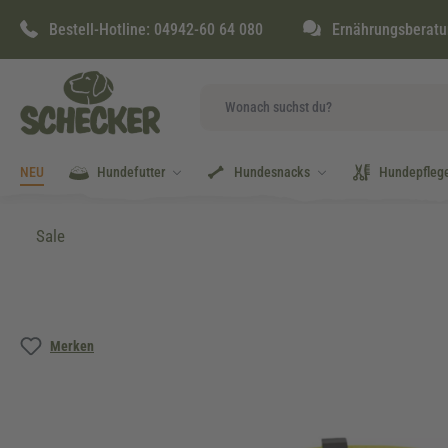
springen
Zur Hauptnavigation springen
Bestell-Hotline:
04942-60 64 080
Ernährungsberatu
NEU
Hundefutter
Hundesnacks
Hundepfleg
Sale
Bildergalerie überspringen
Merken