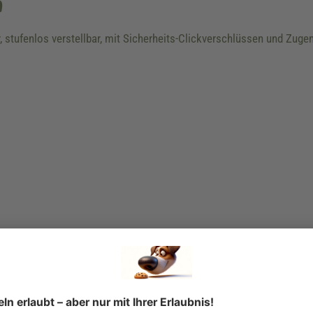
n
 stufenlos verstellbar, mit Sicherheits-Clickverschlüssen und Zugen
en, gut sichtbaren Leinen, Halsbändern und Geschirren ausgeht, kan
 die alles entscheidende Rolle spielen.
m greller, auffälliger Farbe, sie haben zudem 4 sehr hochwertige Ref
nd damit auch die Sicherheit Ihres Hundes und Ihre eigene sehr deut