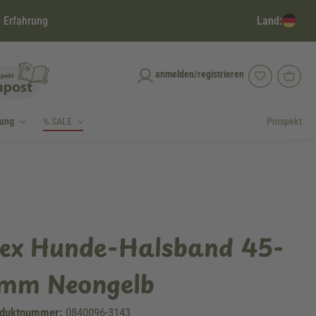
Land:
 Erfahrung
anmelden/registrieren
dung
% SALE
Prospekt
lex Hunde-Halsband 45-
 mm Neongelb
duktnummer:
0840096-3143