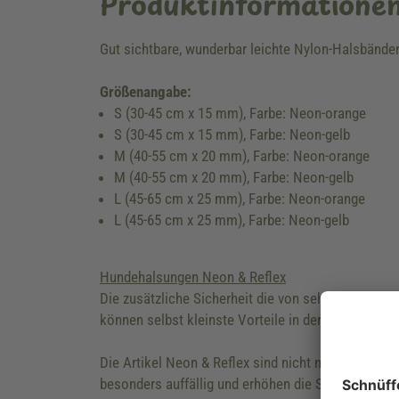
Produktinformatione
Gut sichtbare, wunderbar leichte Nylon-Halsbänder,
Größenangabe:
S (30-45 cm x 15 mm), Farbe: Neon-orange
S (30-45 cm x 15 mm), Farbe: Neon-gelb
M (40-55 cm x 20 mm), Farbe: Neon-orange
M (40-55 cm x 20 mm), Farbe: Neon-gelb
L (45-65 cm x 25 mm), Farbe: Neon-orange
L (45-65 cm x 25 mm), Farbe: Neon-gelb
Hundehalsungen Neon & Reflex
Die zusätzliche Sicherheit die von sehr auffällig
können selbst kleinste Vorteile in der Sichtbarkeit
Die Artikel Neon & Reflex sind nicht nur von extre
besonders auffällig und erhöhen die Sichtbarkeit u