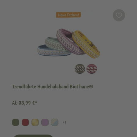
Trendfährte Hundehalsband BioThane®
Ab
33,99 €*
+
1
Oliv
Bordeaux
Gold
Flieder
Himmelblau/Beige