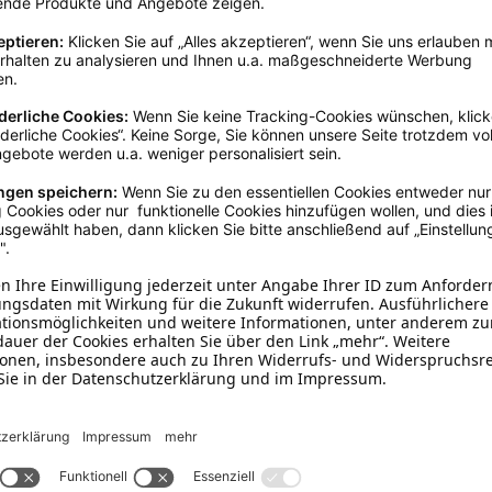
Bunt
10 - 20 cm
, 20 - 30 cm
TPR
Mit Seil
, Ohne Quietscher
, Sc
Zum Apportieren
nden