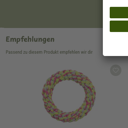
Empfehlungen
Passend zu diesem Produkt empfehlen wir dir
Produktgalerie überspringen