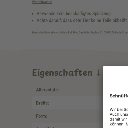
Warnhinweise
Verwende kein beschädigtes Spielzeug.
Achte darauf, dass dein Tier keine Teile abbeißt 
Herstellerinformationen: Nobby Pet Shop GmbH, Im Egeling 21, DE-46359 Bocholt, 
Eigenschaften
Altersstufe:
Breite:
Form: