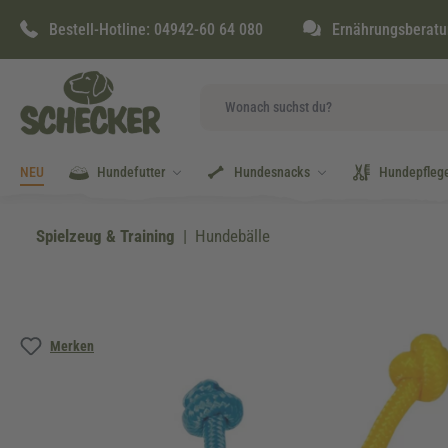
springen
Zur Hauptnavigation springen
Bestell-Hotline:
04942-60 64 080
Ernährungsberatu
NEU
Hundefutter
Hundesnacks
Hundepfleg
Spielzeug & Training
Hundebälle
Bildergalerie überspringen
Merken