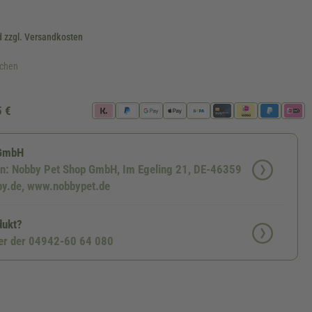
d zzgl. Versandkosten
ochen
5 €
 GmbH
en: Nobby Pet Shop GmbH, Im Egeling 21, DE-46359
by.de, www.nobbypet.de
dukt?
ter der 04942-60 64 080