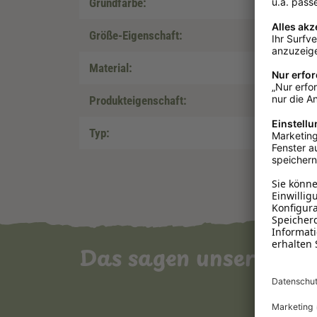
Grundfarbe:
Größe-Eigenschaft:
Material:
Produkteigenschaft:
Typ:
Das sagen unsere Ku