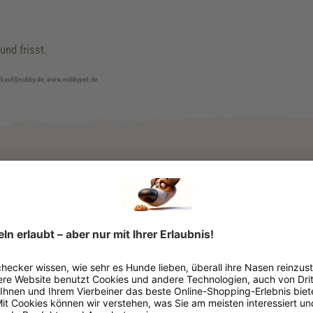
und frisst.
verkauf@nobby.de, www.nobbypet.de
Adult
, Senior
, Welpe / Junghu
> 80 Millimeter
Rund